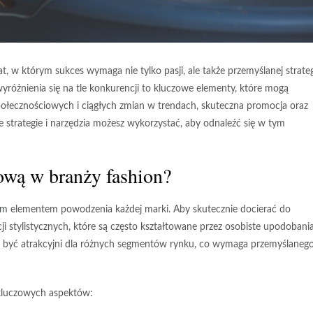
, w którym sukces wymaga nie tylko pasji, ale także przemyślanej strategi
yróżnienia się na tle konkurencji to kluczowe elementy, które mogą
ołecznościowych i ciągłych zmian w trendach, skuteczna promocja oraz
kie strategie i narzędzia możesz wykorzystać, aby odnaleźć się w tym
ową w branży fashion?
ym elementem powodzenia każdej marki. Aby skutecznie docierać do
ji stylistycznych
, które są często kształtowane przez osobiste upodobania
gą być atrakcyjni dla różnych segmentów rynku, co wymaga przemyślaneg
 kluczowych aspektów: