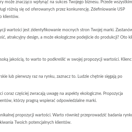
óry może znacząco wpłynąć na sukces Twojego biznesu. Przede wszystkim
ługi różnią się od oferowanych przez konkurencję. Zdefiniowanie USP
b klientów.
ji wartości jest zidentyfikowanie mocnych stron Twojej marki. Zastanó
ość
, atrakcyjny
design
, a może ekologiczne podejście do produkcji? Oto ki
oką jakością, to warto to podkreślić w swojej propozycji wartości. Klienc
rskie lub pierwszy raz na rynku, zaznacz to. Ludzie chętnie sięgają po
 coraz częściej zwracają uwagę na aspekty ekologiczne. Propozycja
ntów, którzy pragną wspierać odpowiedzialne marki.
ikalnej propozycji wartości. Warto również przeprowadzić badania rynk
ekiwania Twoich potencjalnych klientów.