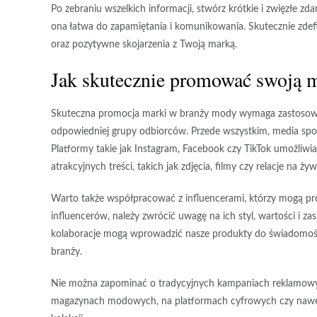
Po zebraniu wszelkich informacji, stwórz krótkie i zwięzłe z
ona łatwa do zapamiętania i komunikowania. Skutecznie zdefi
oraz pozytywne skojarzenia z Twoją marką.
Jak skutecznie promować swoją m
Skuteczna promocja marki w branży mody wymaga zastosowan
odpowiedniej grupy odbiorców. Przede wszystkim, media sp
Platformy takie jak Instagram, Facebook czy TikTok umożliwiaj
atrakcyjnych treści, takich jak zdjęcia, filmy czy relacje na 
Warto także współpracować z
influencerami
, którzy mogą p
influencerów, należy zwrócić uwagę na ich styl, wartości i z
kolaboracje mogą wprowadzić nasze produkty do świadomośc
branży.
Nie można zapominać o tradycyjnych kampaniach reklamowyc
magazynach modowych, na platformach cyfrowych czy nawet 