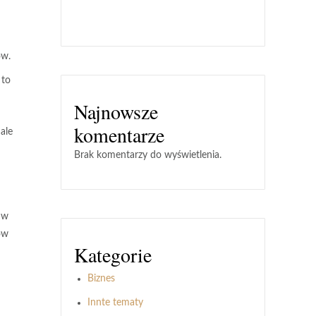
ów.
 to
Najnowsze
komentarze
ale
Brak komentarzy do wyświetlenia.
 w
ów
Kategorie
Biznes
Innte tematy