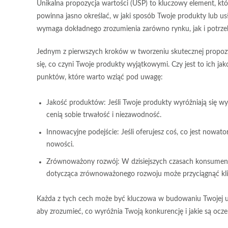
Unikalna propozycja wartości (USP) to kluczowy element, kt
powinna jasno określać, w jaki sposób Twoje produkty lub us
wymaga dokładnego zrozumienia zarówno rynku, jak i potrze
Jednym z pierwszych kroków w tworzeniu skutecznej propozyc
się, co czyni Twoje produkty
wyjątkowymi
. Czy jest to ich
jak
punktów, które warto wziąć pod uwagę:
Jakość produktów:
Jeśli Twoje produkty wyróżniają się wys
cenią sobie trwałość i niezawodność.
Innowacyjne podejście:
Jeśli oferujesz coś, co jest nowato
nowości.
Zrównoważony rozwój:
W dzisiejszych czasach konsumenci
dotycząca zrównoważonego rozwoju może przyciągnąć klie
Każda z tych cech może być kluczowa w budowaniu Twojej un
aby zrozumieć, co wyróżnia Twoją konkurencję i jakie są ocz