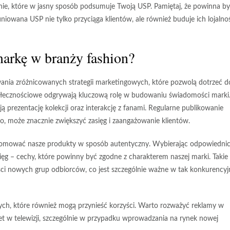
danie, które w jasny sposób podsumuje Twoją USP. Pamiętaj, że powinna b
niowana USP nie tylko przyciąga klientów, ale również buduje ich lojalno
arkę w branży fashion?
ia zróżnicowanych strategii marketingowych, które pozwolą dotrzeć d
ołecznościowe odgrywają kluczową rolę w budowaniu świadomości marki
ą prezentację kolekcji oraz interakcję z fanami. Regularne publikowanie
żywo, może znacznie zwiększyć zasięg i zaangażowanie klientów.
romować nasze produkty w sposób autentyczny. Wybierając odpowiedni
asięg – cechy, które powinny być zgodne z charakterem naszej marki. Takie
i nowych grup odbiorców, co jest szczególnie ważne w tak konkurencyj
h, które również mogą przynieść korzyści. Warto rozważyć reklamy w
w telewizji, szczególnie w przypadku wprowadzania na rynek nowej