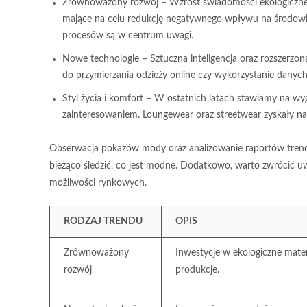
Zrównoważony rozwój
– Wzrost świadomości ekologicznej
mające na celu redukcję negatywnego wpływu na środowisk
procesów są w centrum uwagi.
Nowe technologie
– Sztuczna inteligencja oraz rozszerzon
do przymierzania odzieży online czy wykorzystanie danych 
Styl życia i komfort
– W ostatnich latach stawiamy na wygod
zainteresowaniem. Loungewear oraz streetwear zyskały n
Obserwacja pokazów mody oraz analizowanie raportów trendó
bieżąco śledzić, co jest modne. Dodatkowo, warto zwrócić u
możliwości rynkowych.
RODZAJ TRENDU
OPIS
Zrównoważony
Inwestycje w ekologiczne mater
rozwój
produkcje.