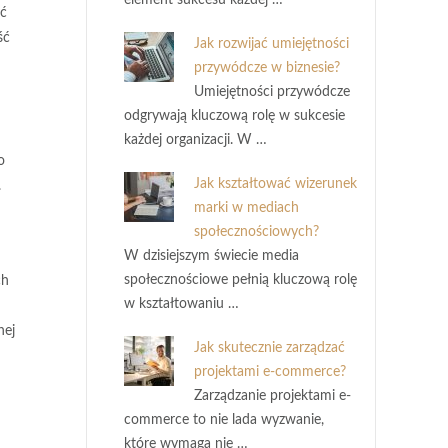
element sukcesu każdej …
yć
ść
Jak rozwijać umiejętności
przywódcze w biznesie?
Umiejętności przywódcze
odgrywają kluczową rolę w sukcesie
każdej organizacji. W …
o
Jak kształtować wizerunek
.
marki w mediach
społecznościowych?
W dzisiejszym świecie media
społecznościowe pełnią kluczową rolę
ch
w kształtowaniu …
nej
Jak skutecznie zarządzać
projektami e-commerce?
Zarządzanie projektami e-
commerce to nie lada wyzwanie,
które wymaga nie …