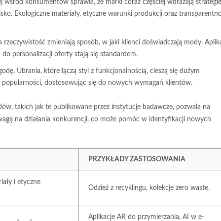
 wśród konsumentów sprawia, że marki coraz częściej wdrażają strategi
o. Ekologiczne materiały, etyczne warunki produkcji oraz transparentn
a rzeczywistość zmieniają sposób, w jaki klienci doświadczają mody. Aplik
do personalizacji oferty stają się standardem.
ę. Ubrania, które łączą styl z funkcjonalnością, cieszą się dużym
a popularności, dostosowując się do nowych wymagań klientów.
w, takich jak te publikowane przez instytucje badawcze, pozwala na
wagę na działania konkurencji, co może pomóc w identyfikacji nowych
PRZYKŁADY ZASTOSOWANIA
iały i etyczne
Odzież z recyklingu, kolekcje zero waste.
Aplikacje AR do przymierzania, AI w e-