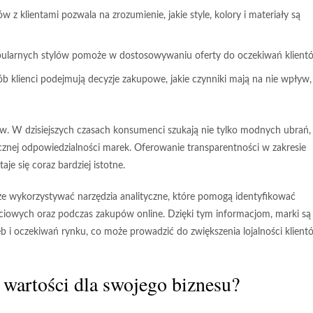
z klientami pozwala na zrozumienie, jakie style, kolory i materiały są
pularnych stylów pomoże w dostosowywaniu oferty do oczekiwań klient
ób klienci podejmują decyzje zakupowe, jakie czynniki mają na nie wpływ,
ów
. W dzisiejszych czasach konsumenci szukają nie tylko modnych ubrań, 
nej odpowiedzialności marek. Oferowanie transparentności w zakresie
je się coraz bardziej istotne.
że wykorzystywać narzędzia analityczne, które pomogą identyfikować
ciowych oraz podczas zakupów online. Dzięki tym informacjom, marki są
b i oczekiwań rynku, co może prowadzić do zwiększenia lojalności klient
 wartości dla swojego biznesu?