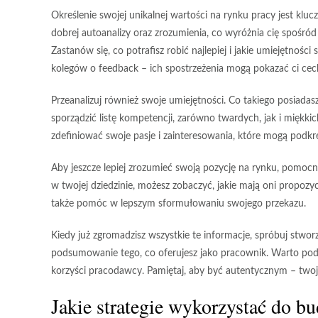
Określenie swojej unikalnej wartości na rynku pracy jest kl
dobrej autoanalizy oraz zrozumienia, co wyróżnia cię spośró
Zastanów się, co potrafisz robić najlepiej i jakie umiejętnośc
kolegów o feedback – ich spostrzeżenia mogą pokazać ci cec
Przeanalizuj również swoje
umiejętności
. Co takiego posiada
sporządzić listę kompetencji, zarówno twardych, jak i miękk
zdefiniować swoje
pasje
i zainteresowania, które mogą podkr
Aby jeszcze lepiej zrozumieć swoją pozycję na rynku, pomocna
w twojej dziedzinie, możesz zobaczyć, jakie mają oni propozyc
także pomóc w lepszym sformułowaniu swojego przekazu.
Kiedy już zgromadzisz wszystkie te informacje, spróbuj stwo
podsumowanie tego, co oferujesz jako pracownik. Warto podk
korzyści pracodawcy. Pamiętaj, aby być autentycznym – twoj
Jakie strategie wykorzystać do b