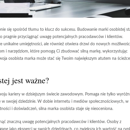
ie się spośród tłumu to klucz do sukcesu. Budowanie marki osobistej st
 kto pragnie przyciągnąć uwagę potencjalnych pracodawców i klientów.
e unikalne umiejętności, ale również otwiera drzwi do nowych możliwośc
om i narzędziom, które pomogą Ci zbudować silną markę, wykorzystując
Twoja osobista marka może stać się Twoim największym atutem na ścieżce
tej jest ważne?
zwoju kariery w dzisiejszym świecie zawodowym. Pomaga nie tylko wyróżn
ję w swojej dziedzinie. W dobie internetu i mediów społecznościowych, w
ści i doświadczeń, silna marka osobista staje się nieoceniona.
ągnąć znaczną uwagę potencjalnych pracodawców i klientów. Osoby z
ane jako eksperci w swoich dziedzinach, co zwiększa ich wartość na ryn