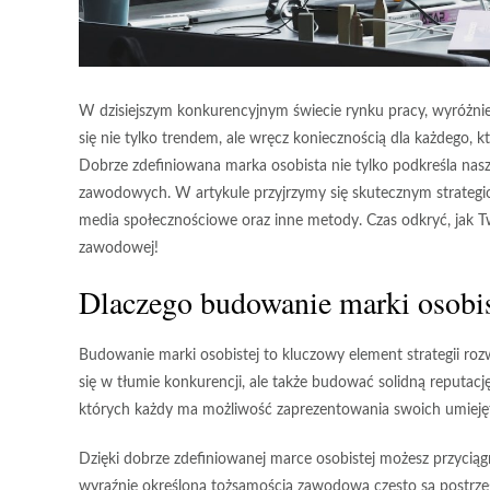
W dzisiejszym konkurencyjnym świecie rynku pracy, wyróżnien
się nie tylko trendem, ale wręcz koniecznością dla każdego,
Dobrze zdefiniowana marka osobista nie tylko podkreśla nasz
zawodowych. W artykule przyjrzymy się skutecznym strategi
media społecznościowe oraz inne metody. Czas odkryć, jak 
zawodowej!
Dlaczego budowanie marki osobis
Budowanie
marki osobistej
to kluczowy element strategii ro
się w
tłumie konkurencji
, ale także budować solidną reputac
których każdy ma możliwość zaprezentowania swoich umiejętno
Dzięki dobrze zdefiniowanej marce osobistej możesz przyci
wyraźnie określoną tożsamością zawodową często są postrzeg