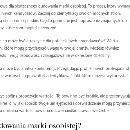
uczowe dla skutecznego budowania marki osobistej. To proces, który wyma
d innych kandydatów. Zacznij od identyfikacji swoich
mocnych stron
.
i są ci najbardziej bliskie. Często pomocne jest poproszenie znajomych lub
hy, które sam mogłeś przeoczyć.
sz, co może być atrakcyjne dla potencjalnych pracodawców? Warto
ich, które mogą przyciągnąć uwagę w twojej branży. Możesz również
eślić Twoją osobowość i zaangażowanie w określone dziedziny.
 może być analiza konkurencji. Przeglądając profile innych profesjonalis
je wartości. To pozwoli ci zidentyfikować luki, które możesz wykorzystać,
rzyć spójną
propozycję wartości
. To powinno być krótkie, ale przekonywuj
reślić, w jaki sposób twoje umiejętności i doświadczenie mogą przynieść
a unikalna wartość powinna odzwierciedlać prawdziwe Ciebie.
udowania marki osobistej?