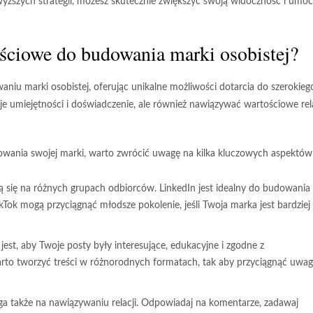
wyższych strategii, możesz skutecznie zwiększyć swoją widoczność i umoc
ściowe do budowania marki osobistej?
niu marki osobistej, oferując unikalne możliwości dotarcia do szerokieg
 umiejętności i doświadczenie, ale również nawiązywać wartościowe rel
wania swojej marki, warto zwrócić uwagę na kilka kluczowych aspektów
ą się na różnych grupach odbiorców. LinkedIn jest idealny do budowania
Tok mogą przyciągnąć młodsze pokolenie, jeśli Twoja marka jest bardziej
est, aby Twoje posty były interesujące, edukacyjne i zgodne z
rto tworzyć treści w różnorodnych formatach, tak aby przyciągnąć uwag
a także na nawiązywaniu relacji. Odpowiadaj na komentarze, zadawaj