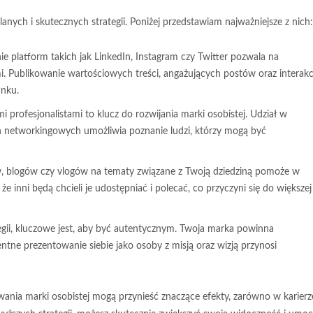
nych i skutecznych strategii. Poniżej przedstawiam najważniejsze z nich:
 platform takich jak LinkedIn, Instagram czy Twitter pozwala na
i. Publikowanie wartościowych treści, angażujących postów oraz interakc
nku.
 profesjonalistami to klucz do rozwijania marki osobistej. Udział w
 networkingowych umożliwia poznanie ludzi, którzy mogą być
, blogów czy vlogów na tematy związane z Twoją dziedziną pomoże w
e inni będą chcieli je udostępniać i polecać, co przyczyni się do większej
egii, kluczowe jest, aby być autentycznym. Twoja marka powinna
tne prezentowanie siebie jako osoby z misją oraz wizją przynosi
wania marki osobistej mogą przynieść znaczące efekty, zarówno w karierz