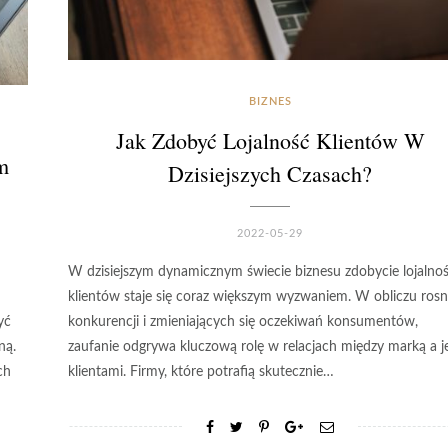
BIZNES
Jak Zdobyć Lojalność Klientów W
m
Dzisiejszych Czasach?
2022-05-29
W dzisiejszym dynamicznym świecie biznesu zdobycie lojalnoś
klientów staje się coraz większym wyzwaniem. W obliczu rosn
yć
konkurencji i zmieniających się oczekiwań konsumentów,
ną.
zaufanie odgrywa kluczową rolę w relacjach między marką a je
ch
klientami. Firmy, które potrafią skutecznie…