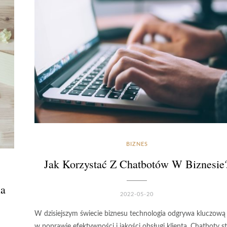
BIZNES
Jak Korzystać Z Chatbotów W Biznesie
ia
2022-05-20
W dzisiejszym świecie biznesu technologia odgrywa kluczową 
w poprawie efektywności i jakości obsługi klienta. Chatboty st