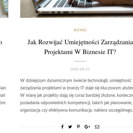
BIZNES
o
Jak Rozwijać Umiejętności Zarządzania
Projektami W Biznesie IT?
2020-08-21
W dzisiejszym dynamicznym świecie technologii, umiejętność
mian
zarządzania projektami w branży IT staje się kluczowym atute
zań
W miarę jak projekty stają się coraz bardziej złożone, koniecz
óre
posiadania odpowiednich kompetencji, takich jak planowanie,
organizacja czy efektywna komunikacja, nabiera szczególneg