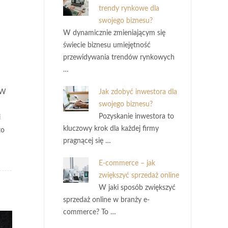
trendy rynkowe dla
swojego biznesu?
W dynamicznie zmieniającym się
świecie biznesu umiejętność
przewidywania trendów rynkowych
…
Jak zdobyć inwestora dla
 W
swojego biznesu?
Pozyskanie inwestora to
i
kluczowy krok dla każdej firmy
to
pragnącej się …
E-commerce – jak
zwiększyć sprzedaż online
W jaki sposób zwiększyć
sprzedaż online w branży e-
commerce? To …