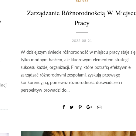
BIZNES
Zarządzanie Różnorodnością W Miejsc
W
Pracy
2022-08-21
W dzisiejszym świecie różnorodność w miejscu pracy staje się
tylko modnym hasłem, ale kluczowym elementem strategii
y
sukcesu każdej organizacji. Firmy, które potrafią efektywnie
u
zarządzać różnorodnymi zespołami, zyskują przewagę
konkurencyjną, ponieważ różnorodność doświadczeń i
acji
perspektyw prowadzi do…