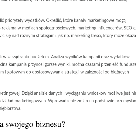
lić priorytety wydatków
. Określić, które kanały marketingowe mogą
 to reklama w mediach społecznościowych, marketing influencerów, SEO c
 się nad różnymi strategami, jak np. marketing treści, który może okaz
ok w zarządzaniu budżetem. Analiza wyników kampanii oraz wydatków
jedna kampania przynosi gorsze wyniki, można czasami przenieść fundusz
znym i gotowym do dostosowywania strategii w zależności od bieżących
ketingowej
. Dzięki analizie danych i wyciąganiu wniosków możliwe jest ni
i działań marketingowych. Wprowadzenie zmian na podstawie przemyślan
siębiorstwa.
la swojego biznesu?