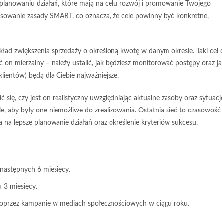
lanowaniu działań, które mają na celu rozwój i promowanie Twojego
tosowanie zasady SMART, co oznacza, że cele powinny być
konkretne
,
ład zwiększenia sprzedaży o określoną kwotę w danym okresie. Taki cel 
ć on mierzalny – należy ustalić, jak będziesz monitorować postępy oraz ja
lientów) będą dla Ciebie najważniejsze.
ć się, czy jest on realistyczny uwzględniając aktualne zasoby oraz sytuacj
yle, aby były one niemożliwe do zrealizowania. Ostatnia sieć to czasowość
a na lepsze planowanie działań oraz określenie kryteriów sukcesu.
 następnych 6 miesięcy.
 3 miesięcy.
poprzez kampanie w mediach społecznościowych w ciągu roku.