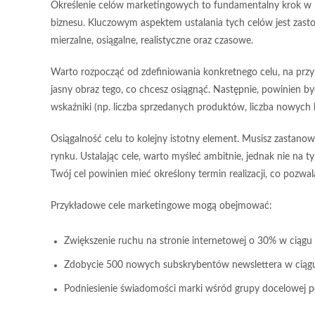
Określenie celów marketingowych to fundamentalny krok w p
biznesu. Kluczowym aspektem ustalania tych celów jest zas
mierzalne
,
osiągalne
,
realistyczne
oraz
czasowe
.
Warto rozpocząć od zdefiniowania konkretnego celu, na przyk
jasny obraz tego, co chcesz osiągnąć. Następnie, powinien by
wskaźniki (np. liczba sprzedanych produktów, liczba nowych k
Osiągalność celu to kolejny istotny element. Musisz zastanowi
rynku. Ustalając cele, warto myśleć ambitnie, jednak nie na t
Twój cel powinien mieć określony termin realizacji, co pozwal
Przykładowe cele marketingowe mogą obejmować:
Zwiększenie ruchu na stronie internetowej o 30% w ciągu
Zdobycie 500 nowych subskrybentów newslettera w ciągu
Podniesienie świadomości marki wśród grupy docelowej 