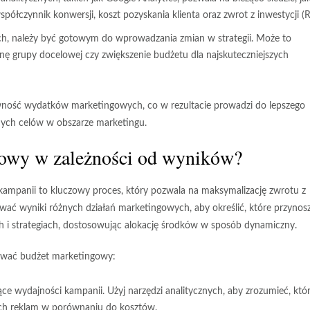
łczynnik konwersji, koszt pozyskania klienta oraz zwrot z inwestycji (R
, należy być gotowym do wprowadzania zmian w strategii. Może to
nę grupy docelowej czy zwiększenie budżetu dla najskuteczniejszych
wność wydatków marketingowych, co w rezultacie prowadzi do lepszego
nych celów w obszarze marketingu.
gowy w zależności od wyników?
ampanii to kluczowy proces, który pozwala na maksymalizację zwrotu z
izować wyniki różnych działań marketingowych, aby określić, które przynos
ch i strategiach, dostosowując alokację środków w sposób dynamiczny.
osować budżet marketingowy:
ce wydajności kampanii. Użyj narzędzi analitycznych, aby zrozumieć, któ
tnych reklam w porównaniu do kosztów.