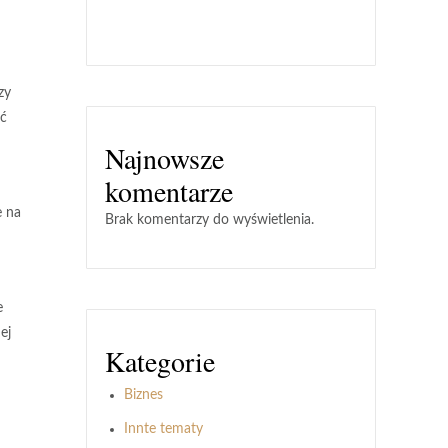
zy
ać
Najnowsze
komentarze
e na
Brak komentarzy do wyświetlenia.
e
ej
Kategorie
Biznes
Innte tematy