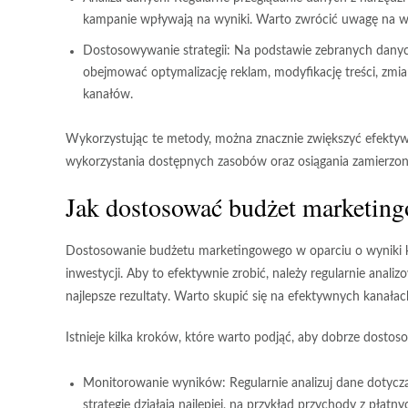
kampanie wpływają na wyniki. Warto zwrócić uwagę na wspó
Dostosowywanie strategii:
Na podstawie zebranych danych
obejmować optymalizację reklam, modyfikację treści, zmia
kanałów.
Wykorzystując te metody, można znacznie zwiększyć efekty
wykorzystania dostępnych zasobów oraz osiągania zamierzo
Jak dostosować budżet marketin
Dostosowanie budżetu marketingowego w oparciu o wyniki k
inwestycji. Aby to efektywnie zrobić, należy regularnie anal
najlepsze rezultaty. Warto skupić się na efektywnych kanała
Istnieje kilka kroków, które warto podjąć, aby dobrze dost
Monitorowanie wyników:
Regularnie analizuj dane dotyczą
strategie działają najlepiej, na przykład przychody z pła