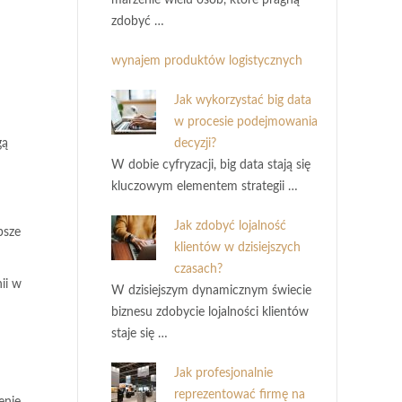
marzenie wielu osób, które pragną
zdobyć …
wynajem produktów logistycznych
Jak wykorzystać big data
w procesie podejmowania
decyzji?
gą
W dobie cyfryzacji, big data stają się
kluczowym elementem strategii …
Jak zdobyć lojalność
psze
klientów w dzisiejszych
czasach?
ii w
W dzisiejszym dynamicznym świecie
biznesu zdobycie lojalności klientów
staje się …
Jak profesjonalnie
reprezentować firmę na