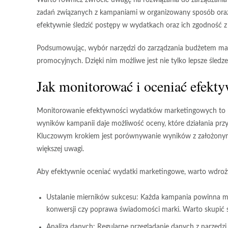
Warto również zwrócić uwagę na rozwiązania do zarządzania p
zadań związanych z kampaniami w organizowany sposób oraz
efektywnie śledzić postępy w wydatkach oraz ich zgodność
Podsumowując, wybór narzędzi do zarządzania budżetem mar
promocyjnych. Dzięki nim możliwe jest nie tylko lepsze śled
Jak monitorować i oceniać efek
Monitorowanie efektywności wydatków marketingowych to ni
wyników kampanii daje możliwość oceny, które działania przyn
Kluczowym krokiem jest
porównywanie wyników z założonym
większej uwagi.
Aby efektywnie oceniać wydatki marketingowe, warto wdroż
Ustalanie mierników sukcesu:
Każda kampania powinna mieć 
konwersji czy poprawa świadomości marki. Warto skupić się
Analiza danych:
Regularne przeglądanie danych z narzędzi a