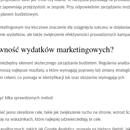
rojektami, takie jak Trello czy Asana. Te narzędzia pozwalają na prowadz
 zapewniają przejrzystość w zespole. Przy odpowiednim zarządzaniu mo
 z planem budżetowym.
ketingowym ma kluczowe znaczenie dla osiągnięcia sukcesu w działania
zenie wydatków, ale także zwiększenie efektywności prowadzonych kampan
tywność wydatków marketingowych?
ezbędny element skutecznego zarządzania budżetem. Regularna analiza
oszą najlepsze rezultaty, a które wymagają poprawy lub zmiany strategii
i celami
, co pomaga w identyfikacji luk oraz obszarów wymagających
yć kilka sprawdzonych metod:
jasno określone cele, takie jak zwiększenie ruchu na stronie, wzrost li
 na wskaźnikach, które najlepiej odzwierciedlają te cele.
nalitycznych, takich jak Google Analytics, pozwala na bieżąco śledzić, ja