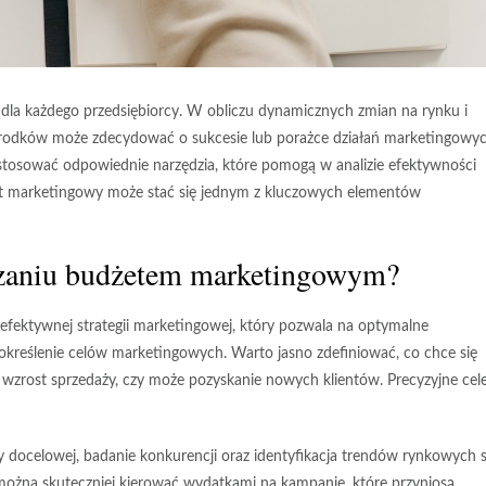
la każdego przedsiębiorcy. W obliczu dynamicznych zmian na rynku i
środków może zdecydować o sukcesie lub porażce działań marketingowyc
 stosować odpowiednie narzędzia, które pomogą w analizie efektywności
żet marketingowy może stać się jednym z kluczowych elementów
ądzaniu budżetem marketingowym?
ektywnej strategii marketingowej, który pozwala na optymalne
określenie celów marketingowych
. Warto jasno zdefiniować, co chce się
 wzrost sprzedaży, czy może pozyskanie nowych klientów. Precyzyjne cel
y docelowej, badanie konkurencji oraz identyfikacja trendów rynkowych 
można skuteczniej kierować wydatkami na kampanie, które przyniosą