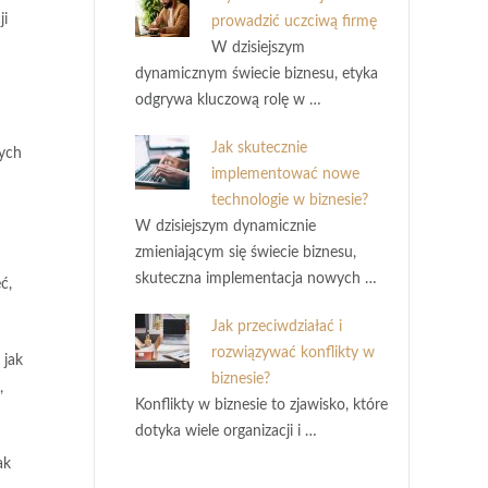
ji
prowadzić uczciwą firmę
W dzisiejszym
dynamicznym świecie biznesu, etyka
odgrywa kluczową rolę w …
Jak skutecznie
nych
implementować nowe
technologie w biznesie?
W dzisiejszym dynamicznie
zmieniającym się świecie biznesu,
skuteczna implementacja nowych …
ć,
Jak przeciwdziałać i
rozwiązywać konflikty w
 jak
biznesie?
,
Konflikty w biznesie to zjawisko, które
dotyka wiele organizacji i …
ak