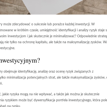
ry może zdecydować o sukcesie lub porażce każdej inwestycji. W
wane w krótkim czasie, umiejętność identyfikacji i analizy ryzyk staje s
Twoim inwestycjom i jak skutecznie je minimalizować? Odpowiednie strate
ą nie tylko na ochronę kapitału, ale także na maksymalizację zysków. W
estycyjne.
 inwestycyjnym?
óry obejmuje
identyfikację
,
analizę
oraz
ocenę ryzyk
związanych z
ylko minimalizacja potencjalnych strat, ale także maksymalizacja zysków, 
ń.
 jakie ryzyka mogą na nie wpływać, a także jak można je skutecznie
a ryzykiem może być dywersyfikacja portfela inwestycyjnego, która pol
hań na rynku.