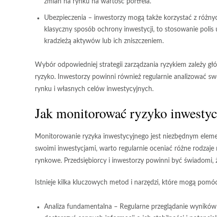
zmian na rynku na wartość portfela.
Ubezpieczenia
– inwestorzy mogą także korzystać z różny
klasyczny sposób ochrony inwestycji, to stosowanie pol
kradzieżą aktywów lub ich zniszczeniem.
Wybór odpowiedniej strategii zarządzania ryzykiem zależy głó
ryzyko. Inwestorzy powinni również regularnie analizować sw
rynku i własnych celów inwestycyjnych.
Jak monitorować ryzyko inwestyc
Monitorowanie ryzyka inwestycyjnego jest niezbędnym eleme
swoimi inwestycjami, warto regularnie oceniać różne rodzaje
rynkowe. Przedsiębiorcy i inwestorzy powinni być świadomi, że
Istnieje kilka kluczowych metod i narzędzi, które mogą pom
Analiza fundamentalna
– Regularne przeglądanie wyników f