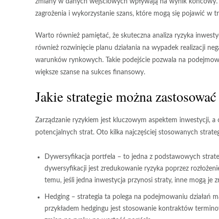
zmiany w danych wejściowych wpływają na wynik końcowy. Te
zagrożenia i wykorzystanie szans, które mogą się pojawić w t
Warto również pamiętać, że skuteczna analiza ryzyka inwesty
również rozwinięcie planu działania na wypadek realizacji n
warunków rynkowych. Takie podejście pozwala na
podejmowa
większe szanse na sukces finansowy.
Jakie strategie można zastosowa
Zarządzanie ryzykiem jest kluczowym aspektem inwestycji, a
potencjalnych strat. Oto kilka najczęściej stosowanych strat
Dywersyfikacja portfela
– to jedna z podstawowych strate
dywersyfikacji jest zredukowanie ryzyka poprzez rozłożeni
temu, jeśli jedna inwestycja przynosi straty, inne mogą j
Hedging
– strategia ta polega na podejmowaniu działań m
przykładem hedgingu jest stosowanie kontraktów termino