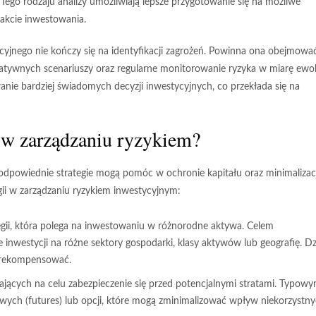
go rodzaju analizy umożliwiają lepsze przygotowanie się na możliwe
rakcie inwestowania.
cyjnego nie kończy się na identyfikacji zagrożeń. Powinna ona obejmowa
egatywnych scenariuszy oraz regularne monitorowanie ryzyka w miarę ewol
nie bardziej świadomych decyzji inwestycyjnych
, co przekłada się na
ć w zarządzaniu ryzykiem?
 odpowiednie strategie mogą pomóc w ochronie kapitału oraz minimalizacj
egii w zarządzaniu ryzykiem inwestycyjnym:
gii, która polega na inwestowaniu w różnorodne aktywa. Celem
e inwestycji na różne sektory gospodarki, klasy aktywów lub geografię. Dz
e zrekompensować.
ających na celu zabezpieczenie się przed potencjalnymi stratami. Typow
wych (futures) lub opcji, które mogą zminimalizować wpływ niekorzystn