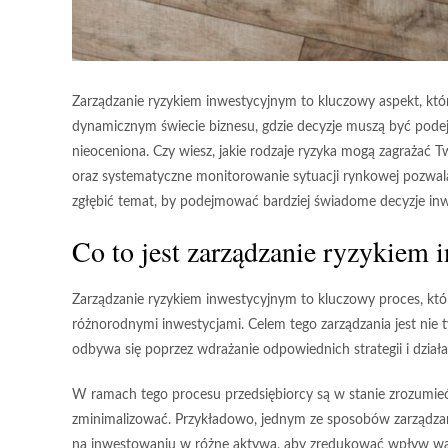
Zarządzanie ryzykiem inwestycyjnym to kluczowy aspekt, któ
dynamicznym świecie biznesu, gdzie decyzje muszą być podejmo
nieoceniona. Czy wiesz, jakie rodzaje ryzyka mogą zagrażać 
oraz systematyczne monitorowanie sytuacji rynkowej pozwalaj
zgłębić temat, by podejmować bardziej świadome decyzje inw
Co to jest zarządzanie ryzykiem
Zarządzanie ryzykiem inwestycyjnym to kluczowy proces, kt
różnorodnymi inwestycjami. Celem tego zarządzania jest nie t
odbywa się poprzez wdrażanie odpowiednich strategii i działa
W ramach tego procesu przedsiębiorcy są w stanie zrozumieć,
zminimalizować. Przykładowo, jednym ze sposobów zarządzani
na inwestowaniu w różne aktywa, aby zredukować wpływ wa