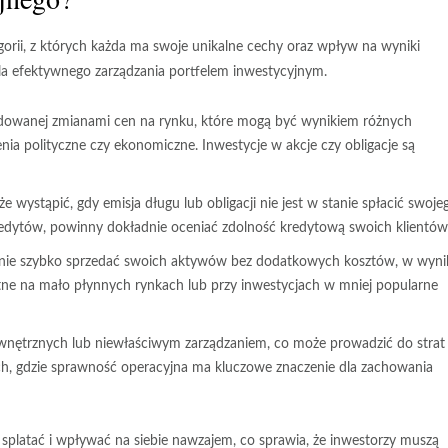
orii, z których każda ma swoje unikalne cechy oraz wpływ na wyniki
dla efektywnego zarządzania portfelem inwestycyjnym.
odowanej zmianami cen na rynku, które mogą być wynikiem różnych
ia polityczne czy ekonomiczne. Inwestycje w akcje czy obligacje są
e wystąpić, gdy emisja długu lub obligacji nie jest w stanie spłacić swoje
ą kredytów, powinny dokładnie oceniać zdolność kredytową swoich klientów
stanie szybko sprzedać swoich aktywów bez dodatkowych kosztów, w wyni
totne na mało płynnych rynkach lub przy inwestycjach w mniej popularne
nętrznych lub niewłaściwym zarządzaniem, co może prowadzić do strat
ych, gdzie sprawność operacyjna ma kluczowe znaczenie dla zachowania
 splatać i wpływać na siebie nawzajem, co sprawia, że inwestorzy muszą