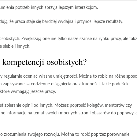
umienia potrzeb innych sprzyja lepszym interakcjom.
ą, że praca staje się bardziej wydajna i przynosi lepsze rezultaty.
obistych. Zwiększają one nie tylko nasze szanse na rynku pracy, ale tak
 siebie i innych.
u kompetencji osobistych?
by regularnie
oceniać własne umiejętności
. Można to robić na różne sposo
m zapisywane są codzienne osiągnięcia oraz trudności. Takie podejście
które wymagają jeszcze pracy.
est
zbieranie opinii od innych
. Możesz poprosić kolegów, mentorów czy
enne informacje na temat swoich mocnych stron i obszarów do poprawy, 
do zrozumienia swojego rozwoju. Można to robić poprzez porównanie