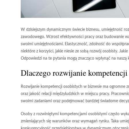
W dzisiejszym dynamicznym świecie biznesu, umiejętność ro
zawodowego. Wzrost efektywności pracy oraz budowanie warto
swoimi umiejętnościami. Elastyczność, zdolność do współprac
niektóre z korzyści, jakie niesie ze sobą rozwój osobisty. Jak
Odpowiedzi na te pytania mogą znacząco wpłynąć na naszą kar
Dlaczego rozwijanie kompetencji 
Rozwijanie
kompetencji osobistych
w biznesie ma ogromne zn
oraz jakość relacji międzyludzkich w miejscu pracy. Pracownic
swoimi zadaniami oraz podejmować bardziej świadome decyz
Osoby z rozwiniętymi kompetencjami osobistymi często wyk
zmieniających się warunków oraz wymagań rynku. Taka umieję
konkurencyjność przedsiębiorstwa w dynamicznym otoczeni