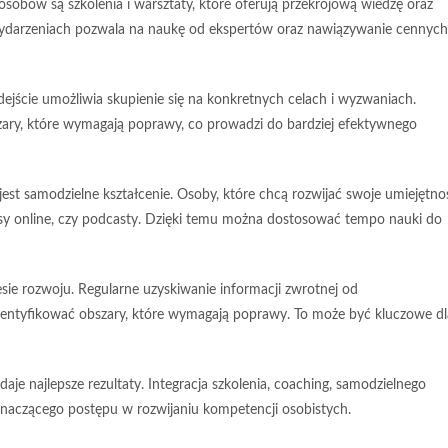
sposobów są
szkolenia i warsztaty
, które oferują przekrojową wiedzę oraz
wydarzeniach pozwala na naukę od ekspertów oraz nawiązywanie cennych
dejście umożliwia skupienie się na konkretnych celach i wyzwaniach.
ary, które wymagają poprawy, co prowadzi do bardziej efektywnego
jest
samodzielne kształcenie
. Osoby, które chcą rozwijać swoje umiejętnoś
ursy online, czy podcasty. Dzięki temu można dostosować tempo nauki do
sie rozwoju. Regularne
uzyskiwanie informacji zwrotnej
od
ntyfikować obszary, które wymagają poprawy. To może być kluczowe dl
aje najlepsze rezultaty. Integracja szkolenia, coaching, samodzielnego
znaczącego postępu w rozwijaniu
kompetencji osobistych
.