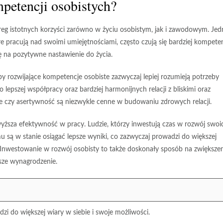
mpetencji osobistych?
ereg istotnych korzyści zarówno w życiu osobistym, jak i zawodowym. Jed
re pracują nad swoimi umiejętnościami, często czują się bardziej kompete
 na pozytywne nastawienie do życia.
by rozwijające kompetencje osobiste zazwyczaj lepiej rozumieją potrzeby
 lepszej współpracy oraz bardziej harmonijnych relacji z bliskimi oraz
e czy asertywność są niezwykle cenne w budowaniu zdrowych relacji.
yższa efektywność w pracy
. Ludzie, którzy inwestują czas w rozwój swoi
mu są w stanie osiągać lepsze wyniki, co zazwyczaj prowadzi do większej
Inwestowanie w rozwój osobisty to także doskonały sposób na zwiększen
sze wynagrodzenie.
zi do większej wiary w siebie i swoje możliwości.