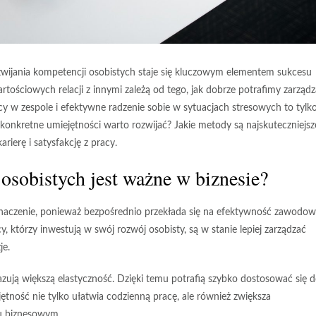
zwijania kompetencji osobistych staje się kluczowym elementem sukcesu
ściowych relacji z innymi zależą od tego, jak dobrze potrafimy zarząd
y w zespole i efektywne radzenie sobie w sytuacjach stresowych to tylk
ie konkretne umiejętności warto rozwijać? Jakie metody są najskuteczniejsz
ierę i satysfakcję z pracy.
osobistych jest ważne w biznesie?
aczenie, ponieważ bezpośrednio przekłada się na efektywność zawodo
y, którzy inwestują w swój rozwój osobisty, są w stanie lepiej zarządzać
je.
azują większą
elastyczność
. Dzięki temu potrafią szybko dostosować się 
tność nie tylko ułatwia codzienną pracę, ale również zwiększa
u biznesowym.