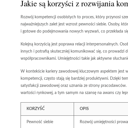
Jakie są korzyści z rozwijania ko
Rozwój
kompetencji osobistych
to proces, który przynosi sz
najważniejszych zalet jest
wzrost pewności siebie
. Osoby, któ
i gotowe do podejmowania nowych wyzwań, co przekłada się
Kolejną korzyścią jest poprawa
relacji interpersonalnych
. Oso
innych i potrafią skuteczniej komunikować się, co prowadzi do
współpracownikami. Umiejętności takie jak aktywne słuchani
W kontekście kariery zawodowej kluczowym aspektem jest
w
kompetencji, często stają się bardziej produktywni. Dzięki te
satysfakcji zawodowej
oraz uznania ze strony pracodawców. 
wartości rynkowej, a tym samym na szansę na awans czy lep
KORZYŚĆ
OPIS
Pewność siebie
Rozwój umiejętności prowad