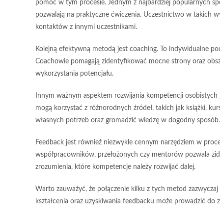
pomóc w tym procesie. Jednym z najbardziej popularnych 
pozwalają na praktyczne ćwiczenia. Uczestnictwo w takich 
kontaktów z innymi uczestnikami.
Kolejną efektywną metodą jest
coaching
. To indywidualne po
Coachowie pomagają zidentyfikować mocne strony oraz obsz
wykorzystania potencjału.
Innym ważnym aspektem rozwijania kompetencji osobistych 
mogą korzystać z różnorodnych źródeł, takich jak książki, k
własnych potrzeb oraz gromadzić wiedzę w dogodny sposób.
Feedback jest również niezwykle cennym narzędziem w proce
współpracowników, przełożonych czy mentorów pozwala zide
zrozumienia, które kompetencje należy rozwijać dalej.
Warto zauważyć, że połączenie kilku z tych metod zazwyczaj d
kształcenia oraz uzyskiwania feedbacku może prowadzić do 