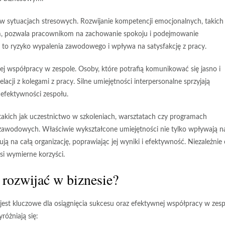
 w sytuacjach
stresowych
. Rozwijanie kompetencji emocjonalnych, takich 
sem, pozwala pracownikom na zachowanie spokoju i podejmowanie
a to ryzyko wypalenia zawodowego i wpływa na satysfakcję z pracy.
nej
współpracy w zespole
. Osoby, które potrafią komunikować się jasno i
cji z kolegami z pracy. Silne umiejętności interpersonalne sprzyjają
 efektywności zespołu.
 takich jak uczestnictwo w szkoleniach, warsztatach czy programach
zawodowych. Właściwie wykształcone umiejętności nie tylko wpływają n
ją na całą organizację, poprawiając jej wyniki i efektywność. Niezależnie
si wymierne korzyści.
 rozwijać w biznesie?
jest kluczowe dla osiągnięcia sukcesu oraz efektywnej współpracy w zesp
różniają się: