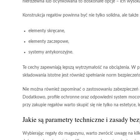
nierdzewna
lub
ocynkowana
to doskonałe opcje – ich wysoka
Konstrukcja regałów
powinna być nie tylko solidna, ale tak
elementy skręcane,
elementy zaczepowe,
systemy antykorozyjne.
Te cechy zapewniają lepszą wytrzymałość na obciążenia. W
składowania istotne jest również spełnianie norm bezpiecz
Nie można również zapominać o zastosowaniu zabezpieczeń
Dodatkowo,
profile ochronne
oraz
odpowiedni system moco
przy zakupie regałów warto skupić się nie tylko na estetyce, l
Jakie są parametry techniczne i zasady b
Wybierając regały do magazynu, warto zwrócić uwagę na kilka