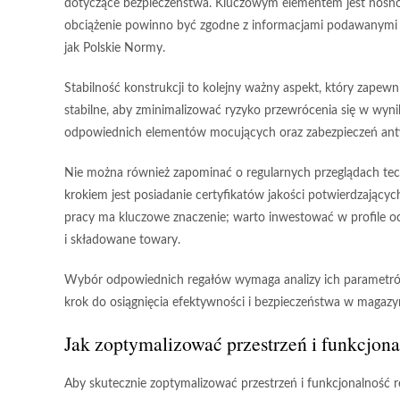
dotyczące
bezpieczeństwa
. Kluczowym elementem jest
nośno
obciążenie powinno być zgodne z informacjami podawanymi 
jak Polskie Normy.
Stabilność konstrukcji to kolejny ważny aspekt, który zape
stabilne
, aby zminimalizować ryzyko przewrócenia się w wyn
odpowiednich elementów mocujących oraz zabezpieczeń ant
Nie można również zapominać o
regularnych przeglądach te
krokiem jest posiadanie
certyfikatów jakości
potwierdzających
pracy ma kluczowe znaczenie; warto inwestować w
profile 
i składowane towary.
Wybór odpowiednich regałów wymaga analizy ich parametrów
krok do osiągnięcia
efektywności
i
bezpieczeństwa
w magazyn
Jak zoptymalizować przestrzeń i funkcjo
Aby skutecznie zoptymalizować przestrzeń i funkcjonalność