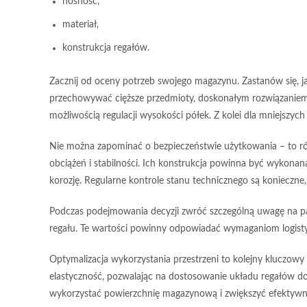
nośność
,
materiał
,
konstrukcja regałów
.
Zacznij od oceny potrzeb swojego magazynu. Zastanów się, jak
przechowywać cięższe przedmioty, doskonałym rozwiązanie
możliwością regulacji wysokości półek. Z kolei dla mniejszyc
Nie można zapominać o
bezpieczeństwie użytkowania
– to r
obciążeń i stabilności. Ich konstrukcja powinna być wykonan
korozję.
Regularne kontrole stanu technicznego
są konieczne
Podczas podejmowania decyzji zwróć szczególną uwagę na
p
regału. Te wartości powinny odpowiadać wymaganiom logist
Optymalizacja wykorzystania przestrzeni
to kolejny kluczowy
elastyczność, pozwalając na dostosowanie układu regałów do
wykorzystać powierzchnię magazynową i zwiększyć efektywn