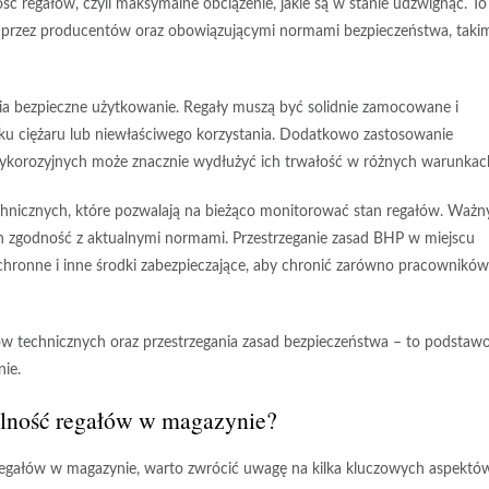
ść regałów
, czyli maksymalne obciążenie, jakie są w stanie udźwignąć. To
przez producentów oraz obowiązującymi normami bezpieczeństwa, taki
wnia bezpieczne użytkowanie. Regały muszą być
solidnie zamocowane
i
iku ciężaru lub niewłaściwego korzystania. Dodatkowo zastosowanie
ykorozyjnych może znacznie wydłużyć ich
trwałość
w różnych warunkac
chnicznych
, które pozwalają na bieżąco monitorować stan regałów. Waż
 zgodność z aktualnymi normami. Przestrzeganie zasad
BHP
w miejscu
ochronne
i inne środki zabezpieczające, aby chronić zarówno pracowników,
 technicznych oraz przestrzegania zasad bezpieczeństwa – to podstaw
ie.
nalność regałów w magazynie?
 regałów w magazynie, warto zwrócić uwagę na kilka kluczowych aspektó