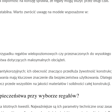
 odporność na korozję sprawia, że regały mogą służyć przez długi czas.
że stabilna. Warto zwrócić uwagę na modele wyposażone w:
 przypadku regałów wielopoziomowych czy przeznaczonych do wysokiego
eństwa dotyczących maksymalnych obciążeń.
 antykorozyjnych;
ich obecność znacząco przedłuża żywotność konstrukcj
wania
mają kluczowe znaczenie dla bezpieczeństwa użytkowania. Dlateg
ecz przede wszystkim na jakości materiałów i solidności całej konstrukcji.
ezpieczeństwa przy wyborze regałów?
 istotnych kwestii. Najważniejsze są ich
parametry techniczne
oraz zasa