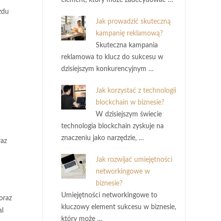
element, który może zadecydować …
zdu
Jak prowadzić skuteczną
kampanię reklamową?
Skuteczna kampania
reklamowa to klucz do sukcesu w
dzisiejszym konkurencyjnym …
Jak korzystać z technologii
blockchain w biznesie?
W dzisiejszym świecie
technologia blockchain zyskuje na
znaczeniu jako narzędzie, …
raz
Jak rozwijać umiejętności
networkingowe w
biznesie?
Umiejętności networkingowe to
oraz
kluczowy element sukcesu w biznesie,
al
który może …