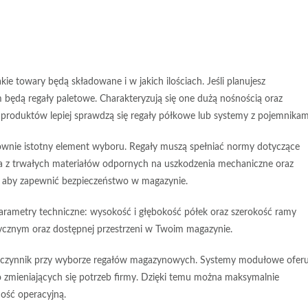
ie towary będą składowane i w jakich ilościach. Jeśli planujesz
m będą
regały paletowe
. Charakteryzują się one dużą nośnością oraz
h produktów lepiej sprawdzą się
regały półkowe
lub
systemy z pojemnikam
ównie istotny element wyboru. Regały muszą spełniać normy dotyczące
a z
trwałych materiałów
odpornych na uszkodzenia mechaniczne oraz
, aby zapewnić bezpieczeństwo w magazynie.
arametry techniczne
: wysokość i głębokość półek oraz szerokość ramy
ycznym oraz dostępnej przestrzeni w Twoim magazynie.
 czynnik przy wyborze regałów magazynowych.
Systemy modułowe
oferu
 zmieniających się potrzeb firmy. Dzięki temu można maksymalnie
ość operacyjną.