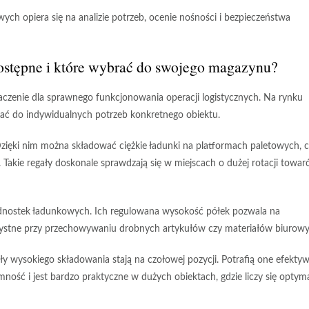
h opiera się na analizie potrzeb, ocenie
nośności
i
bezpieczeństwa
ostępne i które wybrać do swojego magazynu?
zenie dla sprawnego funkcjonowania operacji logistycznych. Na rynku
ać do indywidualnych potrzeb konkretnego obiektu.
zięki nim można składować ciężkie ładunki na platformach paletowych, 
Takie regały doskonale sprawdzają się w miejscach o dużej rotacji towar
jednostek ładunkowych. Ich regulowana wysokość półek pozwala na
korzystne przy przechowywaniu drobnych artykułów czy materiałów biurowy
ały wysokiego składowania
stają na czołowej pozycji. Potrafią one efekty
ść i jest bardzo praktyczne w dużych obiektach, gdzie liczy się optym