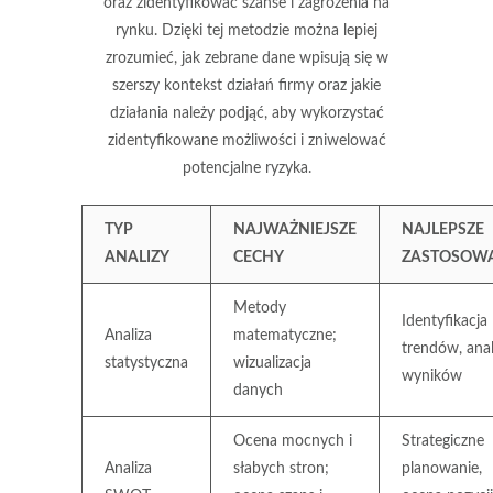
oraz zidentyfikować szanse i zagrożenia na
rynku. Dzięki tej metodzie można lepiej
zrozumieć, jak zebrane dane wpisują się w
szerszy kontekst działań firmy oraz jakie
działania należy podjąć, aby wykorzystać
zidentyfikowane możliwości i zniwelować
potencjalne ryzyka.
TYP
NAJWAŻNIEJSZE
NAJLEPSZE
ANALIZY
CECHY
ZASTOSOW
Metody
Identyfikacja
Analiza
matematyczne;
trendów, anal
statystyczna
wizualizacja
wyników
danych
Ocena mocnych i
Strategiczne
Analiza
słabych stron;
planowanie,