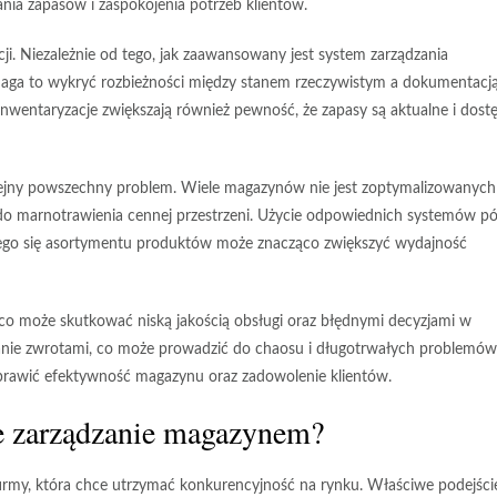
ia zapasów i zaspokojenia potrzeb klientów.
ji
. Niezależnie od tego, jak zaawansowany jest system zarządzania
aga to wykryć rozbieżności między stanem rzeczywistym a dokumentacj
 inwentaryzacje zwiększają również pewność, że zapasy są aktualne i dost
jny powszechny problem. Wiele magazynów nie jest zoptymalizowanych
o marnotrawienia cennej przestrzeni. Użycie odpowiednich systemów pó
ego się asortymentu produktów może znacząco zwiększyć wydajność
 co może skutkować niską jakością obsługi oraz błędnymi decyzjami w
anie zwrotami
, co może prowadzić do chaosu i długotrwałych problemów
poprawić efektywność magazynu oraz zadowolenie klientów.
ne zarządzanie magazynem?
irmy, która chce utrzymać konkurencyjność na rynku. Właściwe podejści