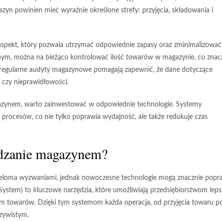
n powinien mieć wyraźnie określone strefy: przyjęcia, składowania i
pekt, który pozwala utrzymać odpowiednie zapasy oraz zminimalizować
m, można na bieżąco kontrolować ilość towarów w magazynie, co znac
regularne audyty magazynowe pomagają zapewnić, że dane dotyczące
y czy nieprawidłowości.
gazynem, warto zainwestować w odpowiednie technologie. Systemy
ocesów, co nie tylko poprawia wydajność, ale także redukuje czas
ządzanie magazynem?
wieloma wyzwaniami, jednak nowoczesne technologie mogą znacznie popr
tem) to kluczowe narzędzia, które umożliwiają przedsiębiorstwom leps
m towarów. Dzięki tym systemom każda operacja, od przyjęcia towaru p
czywistym.