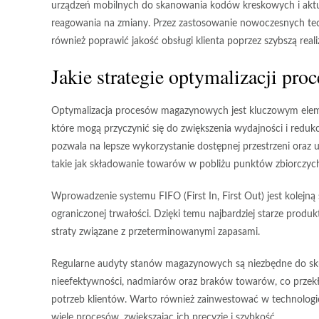
urządzeń mobilnych do skanowania kodów kreskowych i aktua
reagowania na zmiany. Przez zastosowanie nowoczesnych tech
również poprawić jakość obsługi klienta poprzez szybszą real
Jakie strategie optymalizacji p
Optymalizacja procesów magazynowych jest kluczowym elemen
które mogą przyczynić się do zwiększenia wydajności i redu
pozwala na lepsze wykorzystanie dostępnej przestrzeni oraz
takie jak składowanie towarów w pobliżu punktów zbiorczych, 
Wprowadzenie systemu
FIFO (First In, First Out)
jest kolejną
ograniczonej trwałości. Dzięki temu najbardziej starze pro
straty związane z przeterminowanymi zapasami.
Regularne
audyty stanów magazynowych
są niezbędne do sk
nieefektywności, nadmiarów oraz braków towarów, co przek
potrzeb klientów. Warto również zainwestować w technologi
wiele procesów, zwiększając ich precyzję i szybkość.