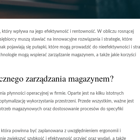
 który wpływa na jego efektywność i rentowność. W obliczu rosnącej
siębiorcy muszą stawiać na innowacyjne rozwiązania i strategie, które
 pojawiają się pułapki, które mogą prowadzić do nieefektywności i str
echnologie mogą wspierać zarządzanie magazynem, a także jakie korzyści
ecznego zarządzania magazynem?
ia płynności operacyjnej w firmie. Oparte jest na kilku istotnych
ptymalizację wykorzystania przestrzeni. Przede wszystkim, ważne jest
potrzeb magazynowych oraz dostosowanie procesów do specyfiki
która powinna być zaplanowana z uwzględnieniem ergonomii i
ie zwiększyć szybkość i efektywność przyjęć oraz wydań, a także