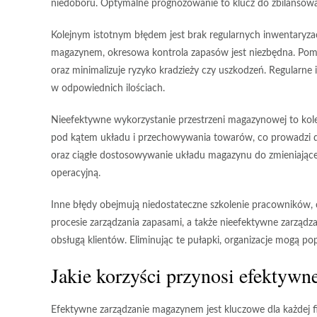
niedoboru. Optymalne prognozowanie to klucz do zbilansowan
Kolejnym istotnym błędem jest
brak regularnych inwentaryzac
magazynem, okresowa kontrola zapasów jest niezbędna. Pom
oraz minimalizuje ryzyko kradzieży czy uszkodzeń. Regularne
w odpowiednich ilościach.
Nieefektywne wykorzystanie przestrzeni
magazynowej to kole
pod kątem układu i przechowywania towarów, co prowadzi d
oraz ciągłe dostosowywanie układu magazynu do zmieniając
operacyjną.
Inne błędy obejmują
niedostateczne szkolenie pracowników
,
procesie zarządzania zapasami, a także
nieefektywne zarządz
obsługą klientów. Eliminując te pułapki, organizacje mogą 
Jakie korzyści przynosi efektyw
Efektywne zarządzanie magazynem jest kluczowe dla każdej f