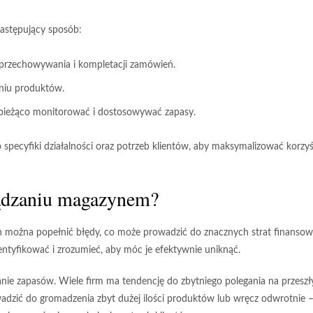
astępujący sposób:
przechowywania i kompletacji zamówień.
niu produktów.
bieżąco monitorować i dostosowywać zapasy.
pecyfiki działalności oraz potrzeb klientów, aby maksymalizować korzyś
rządzaniu magazynem?
h można popełnić błędy, co może prowadzić do znacznych strat finanso
dentyfikować i zrozumieć, aby móc je efektywnie uniknąć.
anie zapasów
. Wiele firm ma tendencję do zbytniego polegania na przesz
dzić do gromadzenia zbyt dużej ilości produktów lub wręcz odwrotnie –