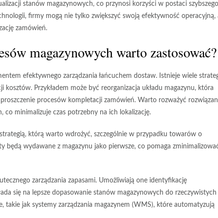
lizacji stanów magazynowych, co przynosi korzyści w postaci szybszeg
nologii, firmy mogą nie tylko zwiększyć swoją efektywność operacyjną, 
izację zamówień.
rocesów magazynowych warto zastosować?
tem efektywnego zarządzania łańcuchem dostaw. Istnieje wiele strategi
kcji kosztów. Przykładem może być
reorganizacja układu magazynu
, która
 uproszczenie procesów kompletacji zamówień. Warto rozważyć rozwiązan
co minimalizuje czas potrzebny na ich lokalizację.
 strategią, którą warto wdrożyć, szczególnie w przypadku towarów o
dukty będą wydawane z magazynu jako pierwsze, co pomaga zminimalizowa
utecznego zarządzania zapasami. Umożliwiają one identyfikację
łada się na lepsze dopasowanie stanów magazynowych do rzeczywistych
e, takie jak systemy zarządzania magazynem (WMS), które automatyzują