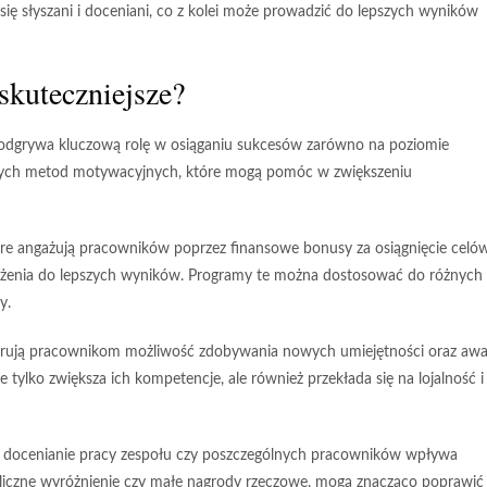
się słyszani i doceniani, co z kolei może prowadzić do lepszych wyników
skuteczniejsze?
 odgrywa kluczową rolę w osiąganiu sukcesów zarówno na poziomie
ecznych metod motywacyjnych, które mogą pomóc w zwiększeniu
óre angażują pracowników poprzez finansowe bonusy za osiągnięcie celów
ążenia do lepszych wyników. Programy te można dostosować do różnych
y.
ferują pracownikom możliwość zdobywania nowych umiejętności oraz aw
tylko zwiększa ich kompetencje, ale również przekłada się na lojalność i
e docenianie pracy zespołu czy poszczególnych pracowników wpływa
ubliczne wyróżnienie czy małe nagrody rzeczowe, mogą znacząco poprawić