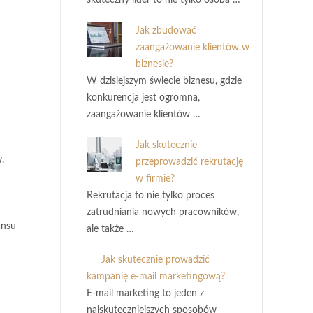
skuteczny lider to nie tylko osoba …
Jak zbudować
zaangażowanie klientów w
biznesie?
W dzisiejszym świecie biznesu, gdzie
konkurencja jest ogromna,
zaangażowanie klientów …
Jak skutecznie
.
przeprowadzić rekrutację
w firmie?
Rekrutacja to nie tylko proces
zatrudniania nowych pracowników,
ansu
ale także …
Jak skutecznie prowadzić
kampanię e-mail marketingową?
E-mail marketing to jeden z
najskuteczniejszych sposobów