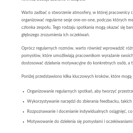
Warto zadbać o stworzenie atmosfery, w której pracownicy c
organizować regularne sesje one-on-one, podczas których m
członka zespołu. Tego rodzaju spotkania mogą okazać się b
głębszego zrozumienia ich oczekiwań.
Oprócz regularnych rozmów, warto również wprowadzić różnor
pomysłów, które umożliwiają pracownikom wyrażanie swoich 
dostosować działania motywacyjne do konkretnych osób, a 
Poniżej przedstawiono kilka kluczowych kroków, które mog
Organizowanie regularnych spotkań, aby tworzyć przestrz
Wykorzystywanie narzędzi do zbierania feedbacku, takich j
Rozpoznawanie i docenianie indywidualnych osiągnięć, co
Motywowanie do dzielenia się pomysłami i oczekiwaniami