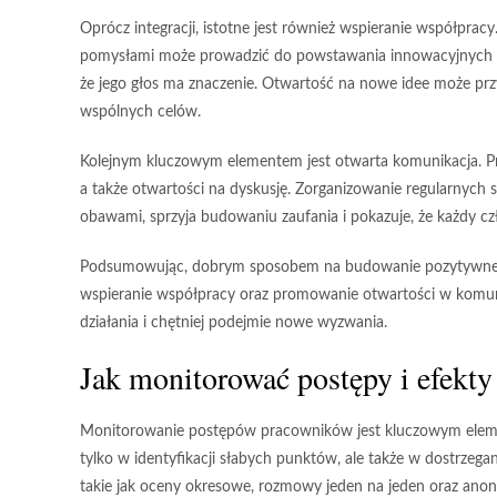
Oprócz integracji, istotne jest również wspieranie współpra
pomysłami może prowadzić do powstawania innowacyjnych roz
że jego głos ma znaczenie. Otwartość na nowe idee może przyc
wspólnych celów.
Kolejnym kluczowym elementem jest otwarta komunikacja. Pr
a także otwartości na dyskusję. Zorganizowanie regularnych 
obawami, sprzyja budowaniu zaufania i pokazuje, że każdy cz
Podsumowując, dobrym sposobem na budowanie pozytywnej a
wspieranie współpracy oraz promowanie otwartości w komuni
działania i chętniej podejmie nowe wyzwania.
Jak monitorować postępy i efekt
Monitorowanie postępów pracowników jest kluczowym eleme
tylko w identyfikacji słabych punktów, ale także w dostrzeg
takie jak oceny okresowe, rozmowy jeden na jeden oraz ano