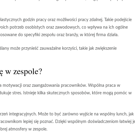
elastycznych godzin pracy
oraz
możliwości pracy zdalnej
. Takie podejście
ich potrzeb osobistych oraz zawodowych, co wpływa na ich ogólne
owane do specyfiki zespołu oraz branży, w której firma działa.
y może przynieść zauważalne korzyści, takie jak zwiększenie
ę w zespole?
la motywacji oraz zaangażowania pracowników. Wspólna praca w
ukuje stres. Istnieje kilka skutecznych sposobów, które mogą pomóc w
zeń integracyjnych. Może to być zarówno wyjście na wspólny lunch, jak 
acownikom lepiej się poznać. Dzięki wspólnym doświadczeniom łatwiej j
brej atmosfery w zespole.