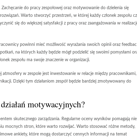
cy. Zachęcanie do pracy zespołowej oraz motywowanie do dzielenia się
wiązań. Warto stworzyć przestrzeń, w której każdy członek zespołu cz
zynić się do większej satysfakcji z pracy oraz zaangażowania w realizacj
acownicy powinni mieć możliwość wyrażania swoich opinii oraz feedbac
spotkań, na których każdy będzie mógł podzielić się swoimi pomysłami or
łonek zespołu ma swoje znaczenie w organizacji.
tmosfery w zespole jest inwestowanie w relacje między pracownikami,
kacji. Dzięki tym działaniom zespół będzie bardziej zmotywowany do
y działań motywacyjnych?
ntem skutecznego zarządzania. Regularne oceny wyników pomagają nie
aniu mocnych stron, które warto rozwijać. Warto stosować różne metody,
nimowe ankiety, które mogą dostarczyć cennych informacji na temat