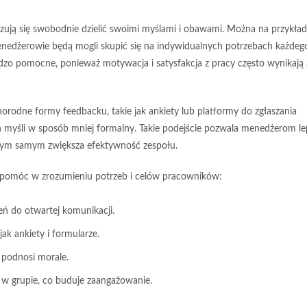
zują się swobodnie dzielić swoimi myślami i obawami. Można na przykład
enedżerowie będą mogli skupić się na indywidualnych potrzebach każdeg
ardzo pomocne, ponieważ
motywacja
i satysfakcja z pracy często wynikają 
odne formy feedbacku, takie jak ankiety lub platformy do zgłaszania
myśli w sposób mniej formalny. Takie podejście pozwala menedżerom lep
tym samym zwiększa efektywność zespołu.
ą pomóc w zrozumieniu potrzeb i celów pracowników:
eń do otwartej komunikacji.
ak ankiety i formularze.
 podnosi morale.
 w grupie, co buduje zaangażowanie.