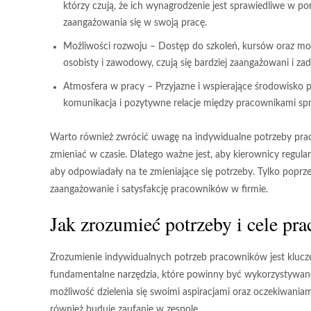
którzy czują, że ich wynagrodzenie jest sprawiedliwe w po
zaangażowania się w swoją pracę.
Możliwości rozwoju
– Dostęp do szkoleń, kursów oraz mo
osobisty i zawodowy, czują się bardziej zaangażowani i za
Atmosfera w pracy
– Przyjazne i wspierające środowisko
komunikacja i pozytywne relacje między pracownikami sp
Warto również zwrócić uwagę na indywidualne potrzeby pra
zmieniać w czasie. Dlatego ważne jest, aby kierownicy regul
aby odpowiadały na te zmieniające się potrzeby. Tylko popr
zaangażowanie i satysfakcję pracowników w firmie.
Jak zrozumieć potrzeby i cele p
Zrozumienie indywidualnych potrzeb pracowników jest klucz
fundamentalne narzędzia, które powinny być wykorzystywan
możliwość dzielenia się swoimi aspiracjami oraz oczekiwaniam
również buduje
zaufanie
w zespole.