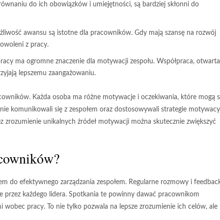
równaniu do ich obowiązków i umiejętności, są bardziej skłonni do
żliwość awansu są istotne dla pracowników. Gdy mają szansę na rozwój
dowoleni z pracy.
 pracy ma ogromne znaczenie dla motywacji zespołu. Współpraca, otwarta
rzyjają lepszemu zaangażowaniu.
cowników. Każda osoba ma różne motywacje i oczekiwania, które mogą s
arnie komunikowali się z zespołem oraz dostosowywali strategie motywacy
zez zrozumienie unikalnych źródeł motywacji można skutecznie zwiększyć
racowników?
em do efektywnego zarządzania zespołem. Regularne rozmowy i feedbac
e przez każdego lidera. Spotkania te powinny dawać pracownikom
i wobec pracy. To nie tylko pozwala na lepsze zrozumienie ich celów, ale