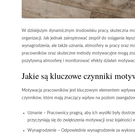
W dzisiejszym dynamicznym środowisku pracy, skuteczna mo
organizacji. Jak jednak zainspirować zespół do osiągania lep
wynagrodzenia, ale także uznania, atmosfery w pracy oraz m
pracowników oraz skuteczne metody motywacyjne mogą znacz
pozytywną atmosferę i monitorować efekty działań motywacyj
Jakie są kluczowe czynniki moty
Motywacja pracowników jest kluczowym elementem wpływający
czynników
, które mają znaczący wpływ na poziom zaangażowan
Uznanie
– Pracownicy pragną, aby ich wysiłki były dostrz
przyczyniają się do zwiększenia motywacji oraz lojalności 
Wynagrodzenie
– Odpowiednie wynagrodzenie za wykonan