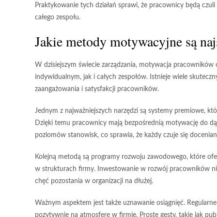
Praktykowanie tych działań sprawi, że pracownicy będą czuli 
całego zespołu.
Jakie metody motywacyjne są naj
W dzisiejszym świecie zarządzania, motywacja pracowników
indywidualnym, jak i całych zespołów. Istnieje wiele skut
zaangażowania i satysfakcji pracowników.
Jednym z najważniejszych narzędzi są
systemy premiowe
, kt
Dzięki temu pracownicy mają bezpośrednią motywację do d
poziomów stanowisk, co sprawia, że każdy czuje się docenian
Kolejną metodą są
programy rozwoju zawodowego
, które o
w strukturach firmy. Inwestowanie w rozwój pracowników nie 
chęć pozostania w organizacji na dłużej.
Ważnym aspektem jest także
uznawanie osiągnięć
. Regularn
pozytywnie na atmosferę w firmie. Proste gesty, takie jak p