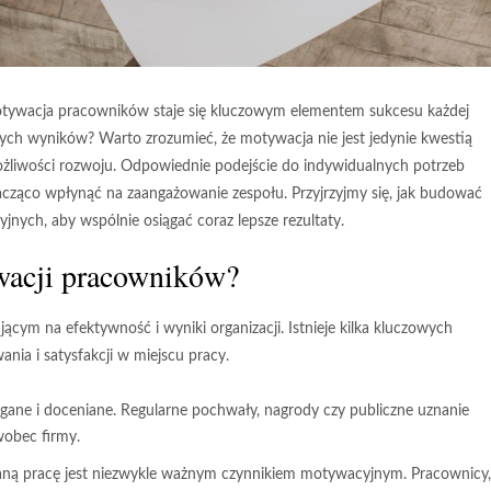
tywacja pracowników staje się kluczowym elementem sukcesu każdej
szych wyników? Warto zrozumieć, że motywacja nie jest jedynie kwestią
ożliwości rozwoju. Odpowiednie podejście do indywidualnych potrzeb
ąco wpłynąć na zaangażowanie zespołu. Przyjrzyjmy się, jak budować
nych, aby wspólnie osiągać coraz lepsze rezultaty.
wacji pracowników?
m na efektywność i wyniki organizacji. Istnieje kilka
kluczowych
ia i satysfakcji w miejscu pracy.
egane i doceniane. Regularne pochwały, nagrody czy publiczne uznanie
wobec firmy.
ą pracę jest niezwykle ważnym czynnikiem motywacyjnym. Pracownicy,