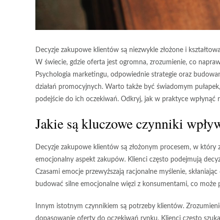
Decyzje zakupowe klientów są niezwykle złożone i kształtow
W świecie, gdzie oferta jest ogromna, zrozumienie, co napraw
Psychologia marketingu, odpowiednie strategie oraz budowa
działań promocyjnych. Warto także być świadomym pułapek,
podejście do ich oczekiwań. Odkryj, jak w praktyce wpłynąć
Jakie są kluczowe czynniki wpły
Decyzje zakupowe klientów są złożonym procesem, w który 
emocjonalny aspekt zakupów
. Klienci często podejmują dec
Czasami emocje przewyższają racjonalne myślenie, skłaniając d
budować silne emocjonalne więzi z konsumentami, co może p
Innym istotnym czynnikiem są
potrzeby
klientów. Zrozumieni
dopasowanie oferty do oczekiwań rynku. Klienci często szuka