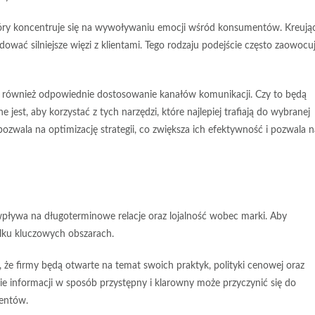
tóry koncentruje się na wywoływaniu emocji wśród konsumentów. Kreują
wać silniejsze więzi z klientami. Tego rodzaju podejście często zaowocu
st również odpowiednie
dostosowanie kanałów komunikacji
. Czy to będą
jest, aby korzystać z tych narzędzi, które najlepiej trafiają do wybranej
 pozwala na
optimizację strategii
, co zwiększa ich efektywność i pozwala n
pływa na długoterminowe relacje oraz lojalność wobec marki. Aby
kilku kluczowych obszarach.
ą, że firmy będą otwarte na temat swoich praktyk, polityki cenowej oraz
e informacji w sposób przystępny i klarowny może przyczynić się do
entów.