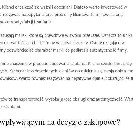
. Klienci chcą czuć się ważni i doceniani. Dlatego warto inwestować w
io reagować na zapytania oraz problemy klientów.
Terminowość
oraz
oziom satysfakcji i zaufania.
ci szukają marek, które są prawdziwe w swoim przekazie. Oznacza to unika
nie o wartościach i misji firmy w sposób szczery. Osoby reagujące w
ny odzwierciedlać charakter marki, co podkreśla autentyczność firmy.
ne znaczenie w procesie budowania zaufania. Klienci często kierują się
ch. Zachęcanie zadowolonych klientów do dzielenia się swoją opinią m
owników. Warto również reagować na negatywne opinie, pokazując, że f
ów to transparentność, wysoka jakość obsługi oraz autentyczność. War
z klientami.
u wpływającym na decyzje zakupowe?