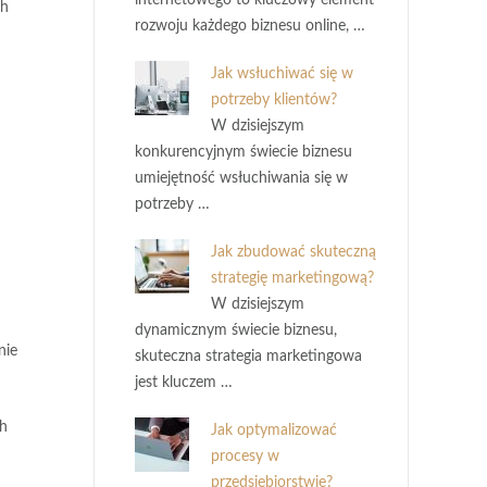
internetowego to kluczowy element
ch
rozwoju każdego biznesu online, …
Jak wsłuchiwać się w
potrzeby klientów?
W dzisiejszym
konkurencyjnym świecie biznesu
umiejętność wsłuchiwania się w
potrzeby …
Jak zbudować skuteczną
strategię marketingową?
W dzisiejszym
dynamicznym świecie biznesu,
nie
skuteczna strategia marketingowa
jest kluczem …
ch
Jak optymalizować
procesy w
przedsiębiorstwie?