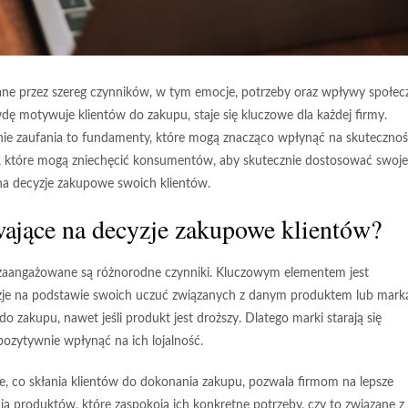
ane przez szereg czynników, w tym emocje, potrzeby oraz wpływy społec
dę motywuje klientów do zakupu, staje się kluczowe dla każdej firmy.
nie zaufania to fundamenty, które mogą znacząco wpłynąć na skuteczno
 które mogą zniechęcić konsumentów, aby skutecznie dostosować swoje
 na decyzje zakupowe swoich klientów.
wające na decyzje zakupowe klientów?
zaangażowane są różnorodne czynniki. Kluczowym elementem jest
yzje na podstawie swoich uczuć związanych z danym produktem lub mark
o zakupu, nawet jeśli produkt jest droższy. Dlatego marki starają się
ozytywnie wpłynąć na ich lojalność.
e, co skłania klientów do dokonania zakupu, pozwala firmom na lepsze
ją produktów, które zaspokoją ich konkretne potrzeby, czy to związane z