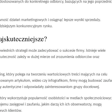
ostosowanych do konkretnego odbiorcy, bazujących na jego poprzedni
ność działań marketingowych i osiągnąć lepsze wyniki sprzedaży.
dzisiejszym konkurencyjnym rynku.
ajskuteczniejsze?
ednich strategii może zadecydować o sukcesie firmy. Istnieje wiele
 skuteczność zależy w dużej mierze od zrozumienia odbiorców oraz
ing
, który polega na tworzeniu wartościowych treści mających na celu
lanowanym artykułom, wideo czy infografikom, firmy mogą budować zaufa
yły autentyczne i odpowiadały zainteresowaniom grupy docelowej.
który wykorzystuje popularność osobistości w mediach społecznościowy
jemu zasięgowi i zaufaniu, jakim darzą ich ich obserwatorzy, mogą
wych klientów.