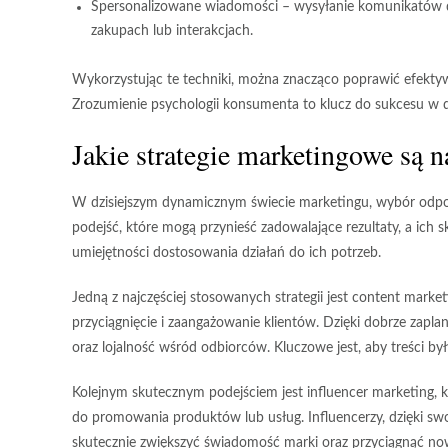
Spersonalizowane wiadomości
– wysyłanie komunikatów d
zakupach lub interakcjach.
Wykorzystując te techniki, można znacząco poprawić efektyw
Zrozumienie psychologii konsumenta to klucz do sukcesu w 
Jakie strategie marketingowe są n
W dzisiejszym dynamicznym świecie marketingu, wybór odpowi
podejść, które mogą przynieść zadowalające rezultaty, a ich
umiejętności dostosowania działań do ich potrzeb.
Jedną z najczęściej stosowanych strategii jest
content market
przyciągnięcie i zaangażowanie klientów. Dzięki dobrze zap
oraz lojalność wśród odbiorców. Kluczowe jest, aby treści b
Kolejnym skutecznym podejściem jest
influencer marketing
, 
do promowania produktów lub usług. Influencerzy, dzięki swo
skutecznie zwiększyć świadomość marki oraz przyciągnąć no