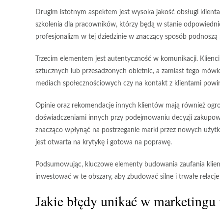
Drugim istotnym aspektem jest
wysoka jakość obsługi klienta
szkolenia dla pracowników, którzy będą w stanie odpowiedn
profesjonalizm w tej dziedzinie w znaczący sposób podnoszą p
Trzecim elementem jest
autentyczność w komunikacji
. Klien
sztucznych lub przesadzonych obietnic, a zamiast tego mówie
mediach społecznościowych czy na kontakt z klientami powin
Opinie oraz rekomendacje innych klientów mają również ogrom
doświadczeniami innych przy podejmowaniu decyzji zakupowy
znacząco wpłynąć na postrzeganie marki przez nowych użytk
jest otwarta na krytykę i gotowa na poprawę.
Podsumowując, kluczowe elementy budowania zaufania klient
inwestować w te obszary, aby zbudować silne i trwałe relacje 
Jakie błędy unikać w marketing