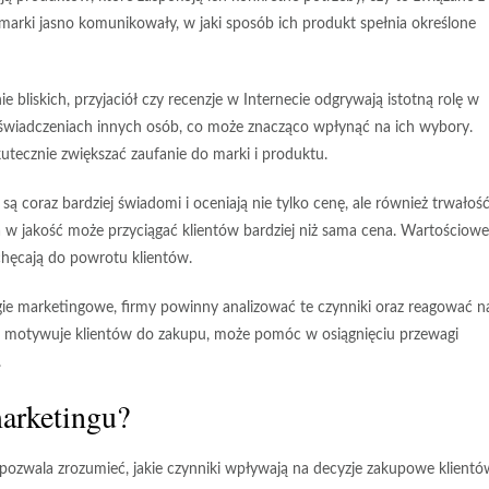
marki jasno komunikowały, w jaki sposób ich produkt spełnia określone
nie bliskich, przyjaciół czy recenzje w Internecie odgrywają istotną rolę w
doświadczeniach innych osób, co może znacząco wpłynąć na ich wybory.
tecznie zwiększać zaufanie do marki i produktu.
są coraz bardziej świadomi i oceniają nie tylko cenę, ale również trwałoś
a w jakość może przyciągać klientów bardziej niż sama cena. Wartościowe
chęcają do powrotu klientów.
gie marketingowe, firmy powinny analizować te czynniki oraz reagować n
 co motywuje klientów do zakupu, może pomóc w osiągnięciu przewagi
.
arketingu?
ozwala zrozumieć, jakie czynniki wpływają na decyzje zakupowe klientó