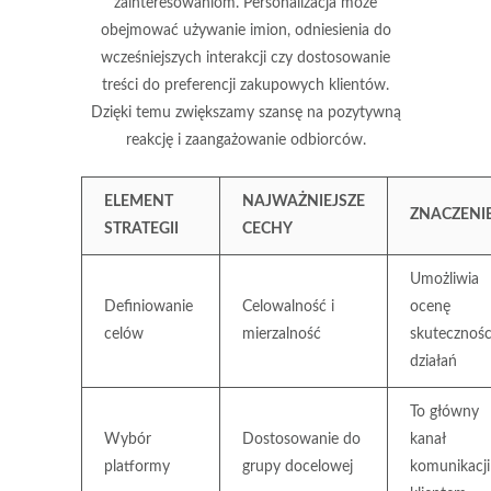
zainteresowaniom. Personalizacja może
obejmować używanie imion, odniesienia do
wcześniejszych interakcji czy dostosowanie
treści do preferencji zakupowych klientów.
Dzięki temu zwiększamy szansę na pozytywną
reakcję i zaangażowanie odbiorców.
ELEMENT
NAJWAŻNIEJSZE
ZNACZENI
STRATEGII
CECHY
Umożliwia
Definiowanie
Celowalność i
ocenę
celów
mierzalność
skutecznośc
działań
To główny
Wybór
Dostosowanie do
kanał
platformy
grupy docelowej
komunikacji