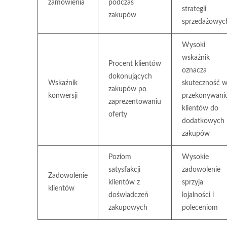
zamówienia
podczas
strategii
zakupów
sprzedażowyc
Wysoki
wskaźnik
Procent klientów
oznacza
dokonujących
Wskaźnik
skuteczność 
zakupów po
konwersji
przekonywani
zaprezentowaniu
klientów do
oferty
dodatkowych
zakupów
Poziom
Wysokie
satysfakcji
zadowolenie
Zadowolenie
klientów z
sprzyja
klientów
doświadczeń
lojalności i
zakupowych
poleceniom