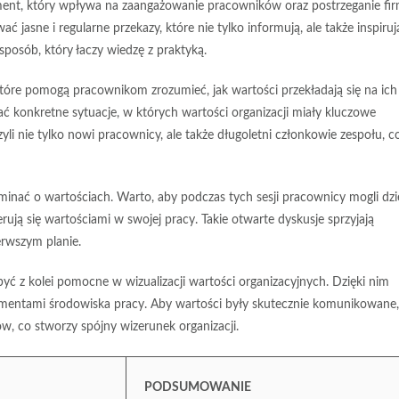
ement, który wpływa na zaangażowanie pracowników oraz postrzeganie fi
ować
jasne
i
regularne
przekazy, które nie tylko informują, ale także inspiru
sposób, który łaczy wiedzę z praktyką.
które pomogą pracownikom zrozumieć, jak wartości przekładają się na ich
 konkretne sytuacje, w których wartości organizacji miały kluczowe
yli nie tylko nowi pracownicy, ale także długoletni członkowie zespołu, c
minać o wartościach. Warto, aby podczas tych sesji pracownicy mogli dzie
rują się wartościami w swojej pracy. Takie otwarte dyskusje sprzyjają
erwszym planie.
być z kolei pomocne w wizualizacji wartości organizacyjnych. Dzięki nim
 elementami środowiska pracy. Aby wartości były skutecznie komunikowane,
rów, co stworzy
spójny wizerunek
organizacji.
PODSUMOWANIE