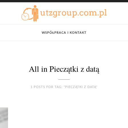
WSPÓŁPRACA I KONTAKT
All in Pieczątki z datą
1 POSTS FOR TAG: "PIECZĄTKI Z DATĄ"