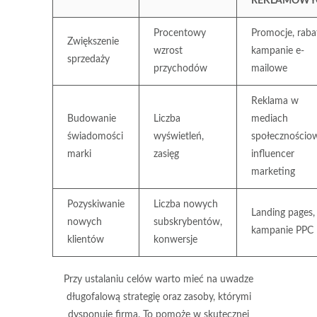
REKLAMOWY
Procentowy
Promocje, raba
Zwiększenie
wzrost
kampanie e-
sprzedaży
przychodów
mailowe
Reklama w
Budowanie
Liczba
mediach
świadomości
wyświetleń,
społecznościo
marki
zasięg
influencer
marketing
Pozyskiwanie
Liczba nowych
Landing pages,
nowych
subskrybentów,
kampanie PPC
klientów
konwersje
Przy ustalaniu celów warto mieć na uwadze
długofalową strategię oraz zasoby, którymi
dysponuje firma. To pomoże w skutecznej