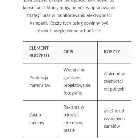
zewnętrznych, takich jak agencje reklamowe lub
konsultanci, którzy mogą pomóc w opracowaniu
strategii oraz w monitorowaniu efektywności
kampanii. Koszty tych usług powinny być
również uwzględnione w budżecie.
ELEMENT
OPIS
KOSZTY
BUDŻETU
Wydatki na
Zmienne w
Produkcja
graficzne
zależności
materiałów
projektowanie,
od potrzeb
fotografię
Reklama w
Zależne od
Zakup
telewizji,
wybranych
mediów
internecie,
kanałów
prasie