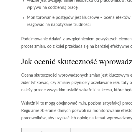
Ważne jest uwzględnianie
feedbacku
od pracowników, któr
wpływu na codzienną pracę.
Monitorowanie postępów jest kluczowe –
ocena efektów
reagować na napotykane trudności.
Podejmowanie działań z uwzględnieniem powyższych elemen
proces zmian, co z kolei przekłada się na bardziej efektywne o
Jak ocenić skuteczność wprowad
Ocena skuteczności wprowadzonych zmian jest kluczowym ele
zidentyfikować, czy zmiany przyniosły oczekiwane rezultaty or
należy przede wszystkim ustalić
wskaźniki sukcesu
, które będ
Wskaźniki te mogą obejmować m.in. poziom
satysfakcji pra
Regularne zbieranie danych pozwoli na monitorowanie efek
pracowników, aby uzyskać ich opinię na temat wprowadzony