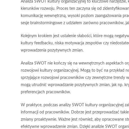
Analiza SWOT kultury organizacyjnej to kluczowe narzędzie, 
kierunków rozwoju. Proces ten zaczyna się od zidentyfikowa
komunikację wewnętrzną, wysoki poziom zaangażowania pra
sesje brainstormingowe z udziałem zarówno pracowników, ja
Kolejnym krokiem jest ustalenie
słabości
, które mogą negatyw
kultury feedbacku, niska motywacja zespołów czy niedostate
wprowadzenia pozytywnych zmian.
Analiza SWOT nie kończy się na wewnętrznych aspektach orga
rozwojowi kultury organizacyjnej. Mogą to być na przykład
sprzyjające rozwojowi pracowników czy zewnętrzne trendy w
mogą utrudnić wprowadzanie pozytywnych zmian, jak np. kry
preferencjach pracowników.
W praktyce, podczas analizy SWOT kultury organizacyjnej za
informacji od pracowników. Dobrze jest przeprowadzać takie
zmiany proaktywnie. Ważne jest również, aby opracowane stra
efektywne wprowadzenie zmian. Dzięki analizie SWOT organiz