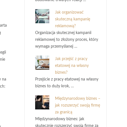
budowanie trwałych relacji …
Jak organizować
skuteczną kampanię
arta
reklamową?
ą
Organizacja skutecznej kampanii
reklamowej to złożony proces, który
wymaga przemyślanej …
egii
Jak przejść z pracy
nie
etatowej na własny
biznes?
w na
Przejście z pracy etatowej na własny
biznes to duży krok, …
ch:
Międzynarodowy biznes –
jak rozszerzyć swoją firmę
za granicą
Międzynarodowy biznes: jak
skutecznie rozszerzyć swoją firmę za
.