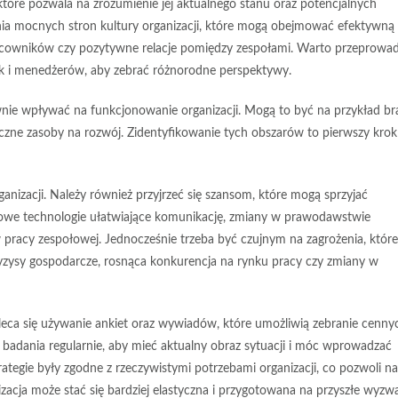
które pozwala na zrozumienie jej aktualnego stanu oraz potencjalnych
nia
mocnych stron
kultury organizacji, które mogą obejmować efektywną
cowników czy pozytywne relacje pomiędzy zespołami. Warto przeprowad
k i menedżerów, aby zebrać różnorodne perspektywy.
nie wpływać na funkcjonowanie organizacji. Mogą to być na przykład br
czne zasoby na rozwój. Zidentyfikowanie tych obszarów to pierwszy krok
nizacji. Należy również przyjrzeć się
szansom
, które mogą sprzyjać
 nowe technologie ułatwiające komunikację, zmiany w prawodawstwie
 pracy zespołowej. Jednocześnie trzeba być czujnym na
zagrożenia
, które
zysy gospodarcze, rosnąca konkurencja na rynku pracy czy zmiany w
leca się używanie
ankiet
oraz
wywiadów
, które umożliwią zebranie cenny
 badania regularnie, aby mieć aktualny obraz sytuacji i móc wprowadzać
tegie były zgodne z rzeczywistymi potrzebami organizacji, co pozwoli na
acja może stać się bardziej elastyczna i przygotowana na przyszłe wyzwa