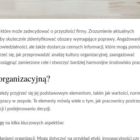
 które może zadecydować o przyszłości firmy. Zrozumienie aktualnych
, aby skutecznie zidentyfikować obszary wymagające poprawy. Angażowan
wiedzialności, ale także dostarcza cennych informacji, które mogą pom
eć się, jak przeprowadzić analizę kultury organizacyjnej, zaangażować
osiągnąć zamierzone cele i stworzyć bardziej harmonijne środowisko prac
 organizacyjną?
należy przyjrzeć się jej podstawowym elementom, takim jak
wartości
,
norm
łpracy w zespole. Te elementy mówią wiele o tym, jak pracownicy postrze
cji i podejmowaniu decyzji.
agę na kilka kluczowych aspektów:
ałaniami organizacji. Mogą dotyczyć na przykład etyki, innowacyjności czy