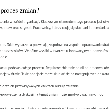
proces zmian?
zeniu w każdej organizacji. Kluczowym elementem tego procesu jest
otw
 obaw oraz sugestii. Pracownicy, którzy czują się słuchani i doceniani, s
e. Takie wydarzenia pozwalają zespołowi na wspólne opracowanie strat
kich uczestników. Wspólne wysiłki w tworzeniu innowacyjnych pomysłów 
spole
.
cku podczas całego procesu. Regularne zbieranie opinii od pracownikó
ję w firmie. Takie podejście może skupiać się na następujących obszara
oraz ich przewidywanych efektach buduje zaufanie.
rzeprowadzenia dyskusji na temat zmian może zmotywować innych do
tego konieczne jest dostosowanie komunikacji i metod do specyfiki zespołu