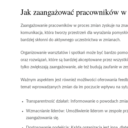
Jak zaangażować pracowników w 
Zaangażowanie pracowników w proces zmian zyskuje na znac
komunikacja
, która tworzy przestrzeń dla wyrażania pomysłów,
bardziej skłonni do aktywnego uczestnictwa w zmianach.
Organizowanie
warsztatów i spotkań
może być bardzo pomocn
oraz rozwiązań, które są bardziej akceptowane przez wszyst
tylko zwiększają zaangażowanie, ale też budują
zaufanie w ze
Ważnym aspektem jest również możliwości oferowania feedba
temat wprowadzanych zmian da im poczucie wpływu na sytuac
Transparentność działań:
Informowanie o powodach zmian 
Wzmacnianie liderów:
Umożliwienie liderom w zespole p
zaangażowania się.
Dostosowanie podejścia:
Każda organizacja jest inna, dla