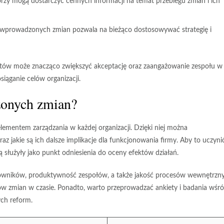
zy mogą dostarczyć cennych informacji na temat przebiegu zmian i ich
wprowadzonych zmian pozwala na bieżąco dostosowywać strategię i
tów może znacząco zwiększyć akceptację oraz zaangażowanie zespołu w
siąganie celów organizacji.
zonych zmian?
mentem zarządzania w każdej organizacji. Dzięki niej można
az jakie są ich dalsze implikacje dla funkcjonowania firmy. Aby to uczynić
ą służyły jako punkt odniesienia do oceny efektów działań.
cowników
, produktywność zespołów, a także jakość procesów wewnętrzn
tów zmian w czasie. Ponadto, warto przeprowadzać
ankiety i badania
wśró
ch reform.