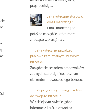
kluczowy krok dla każdej firmy
pragnącej się …
Jak skutecznie stosować
cie
email marketing?
re
Email marketing to
potężne narzędzie, które może
znacząco wpłynąć na …
az
ej
Jak skutecznie zarządzać
gać
pracownikami zdalnymi w swoim
biznesie?
Zarządzanie zespołem pracowników
zdalnych stało się nieodłącznym
elementem nowoczesnego biznesu, …
Jak przyciągnąć uwagę mediów
ci.
do swojego biznesu?
W dzisiejszym świecie, gdzie
informacje krążą z zawrotną