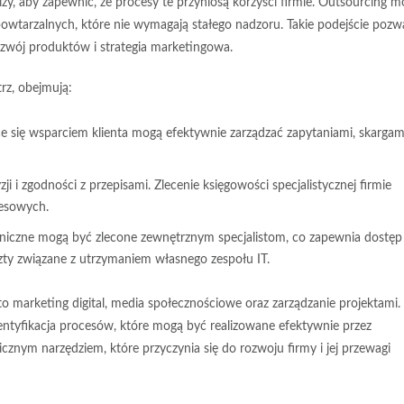
zy, aby zapewnić, że procesy te przyniosą korzyści firmie. Outsourcing m
owtarzalnych, które nie wymagają stałego nadzoru. Takie podejście pozw
rozwój produktów i strategia marketingowa.
rz, obejmują:
e się wsparciem klienta mogą efektywnie zarządzać zapytaniami, skargami
i zgodności z przepisami. Zlecenie księgowości specjalistycznej firmie
nesowych.
chniczne mogą być zlecone zewnętrznym specjalistom, co zapewnia dostęp
szty związane z utrzymaniem własnego zespołu IT.
o marketing digital, media społecznościowe oraz zarządzanie projektami.
identyfikacja procesów, które mogą być realizowane efektywnie przez
nym narzędziem, które przyczynia się do rozwoju firmy i jej przewagi