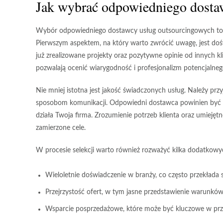
Jak wybrać odpowiedniego dosta
Wybór odpowiedniego dostawcy usług outsourcingowych to k
Pierwszym aspektem, na który warto zwrócić uwagę, jest
doś
już zrealizowane projekty oraz pozytywne opinie od innych k
pozwalają ocenić wiarygodność i profesjonalizm potencjalneg
Nie mniej istotna jest
jakość świadczonych usług
. Należy prz
sposobom komunikacji. Odpowiedni dostawca powinien być el
działa Twoja firma. Zrozumienie potrzeb klienta oraz umiejęt
zamierzone cele.
W procesie selekcji warto również rozważyć kilka dodatkow
Wieloletnie doświadczenie
w branży, co często przekłada s
Przejrzystość ofert
, w tym jasne przedstawienie warunków 
Wsparcie posprzedażowe
, które może być kluczowe w pr