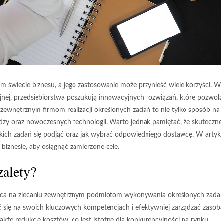
ym świecie biznesu, a jego zastosowanie może przynieść wiele korzyści. W
yjnej, przedsiębiorstwa poszukują innowacyjnych rozwiązań, które pozwol
e zewnętrznym firmom realizacji określonych zadań to nie tylko sposób na
iedzy oraz nowoczesnych technologii. Warto jednak pamiętać, że skuteczn
kich zadań się podjąć oraz jak wybrać odpowiedniego dostawcę. W artyk
biznesie, aby osiągnąć zamierzone cele.
zalety?
gająca na zlecaniu zewnętrznym podmiotom wykonywania określonych zada
 się na swoich kluczowych kompetencjach i efektywniej zarządzać zasob
kże redukcję kosztów, co jest istotne dla konkurencyjności na rynku.