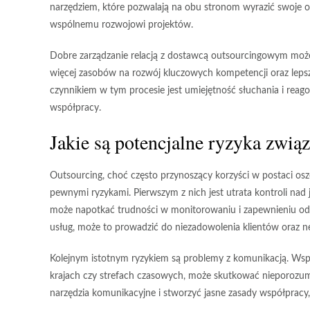
narzędziem, które pozwalają na obu stronom wyrazić swoje opin
wspólnemu rozwojowi
projektów.
Dobre zarządzanie relacją z dostawcą outsourcingowym moż
więcej zasobów na rozwój kluczowych kompetencji oraz leps
czynnikiem w tym procesie jest umiejętność słuchania i reag
współpracy.
Jakie są potencjalne ryzyka zwią
Outsourcing, choć często przynoszący korzyści w postaci osz
pewnymi
ryzykami
. Pierwszym z nich jest
utrata kontroli nad 
może napotkać trudności w monitorowaniu i zapewnieniu odp
usług, może to prowadzić do niezadowolenia klientów oraz 
Kolejnym istotnym ryzykiem są
problemy z komunikacją
. Wsp
krajach czy strefach czasowych, może skutkować nieporozum
narzędzia komunikacyjne
i stworzyć jasne zasady współpracy,