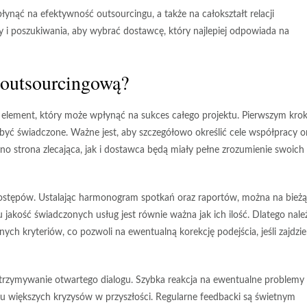
nąć na efektywność outsourcingu, a także na całokształt relacji
y i poszukiwania, aby wybrać dostawcę, który najlepiej odpowiada na
 outsourcingową?
 element, który może wpłynąć na sukces całego projektu. Pierwszym kro
być świadczone. Ważne jest, aby szczegółowo określić cele współpracy o
o strona zlecająca, jak i dostawca będą miały pełne zrozumienie swoich
postępów
. Ustalając harmonogram spotkań oraz raportów, można na bież
u jakość świadczonych usług jest równie ważna jak ich ilość. Dlatego nale
h kryteriów, co pozwoli na ewentualną korekcję podejścia, jeśli zajdzie
trzymywanie otwartego dialogu
. Szybka reakcja na ewentualne problemy
 większych kryzysów w przyszłości. Regularne feedbacki są świetnym