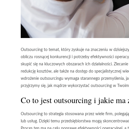
Outsourcing to temat, który zyskuje na znaczeniu w dzisiejsz
obliczu rosnącej konkurencji i potrzeby efektywności operac
skupić się na kluczowych obszarach ich działalności. Zlecani
redukcję kosztów, ale także na dostęp do specjalistycznej w
wdrożenie outsourcingu wymaga starannego przemyślenia, ja
przyjrzymy się, jak mądrze wykorzystać outsourcing w Twoim 
Co to jest outsourcing i jakie ma 
Outsourcing
to strategia stosowana przez wiele firm, pole
lub usług. Dzięki temu przedsiębiorstwa mogą skoncentrować
Proces ten ma na celu poprawę efektywności operacyjnej, a ta