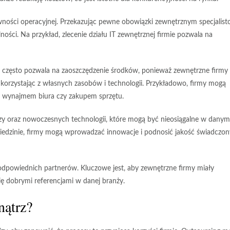
wności operacyjnej
. Przekazując pewne obowiązki zewnętrznym specjalist
ości. Na przykład, zlecenie działu IT zewnętrznej firmie pozwala na
g często pozwala na zaoszczędzenie środków, ponieważ zewnętrzne firmy
 korzystając z własnych zasobów i technologii. Przykładowo, firmy mogą
 wynajmem biura czy zakupem sprzętu.
zy
oraz nowoczesnych technologii, które mogą być nieosiągalne w danym
dziedzinie, firmy mogą wprowadzać innowacje i podnosić jakość świadczo
odpowiednich partnerów
. Kluczowe jest, aby zewnętrzne firmy miały
ę dobrymi referencjami w danej branży.
nątrz?