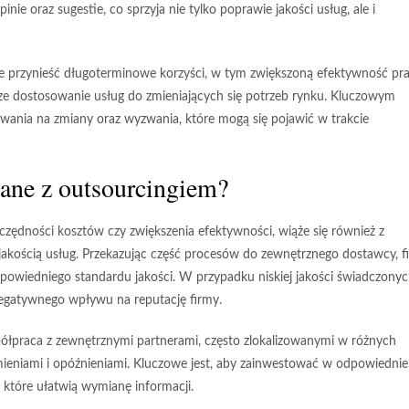
ie oraz sugestie, co sprzyja nie tylko poprawie jakości usług, ale i
e przynieść długoterminowe korzyści, w tym
zwiększoną efektywność
pra
ze dostosowanie usług do zmieniających się potrzeb rynku. Kluczowym
owania na zmiany oraz wyzwania, które mogą się pojawić w trakcie
zane z outsourcingiem?
czędności kosztów czy zwiększenia efektywności, wiąże się również z
jakością usług
. Przekazując część procesów do zewnętrznego dostawcy, f
owiedniego standardu jakości. W przypadku niskiej jakości świadczony
negatywnego wpływu na reputację firmy.
ółpraca z zewnętrznymi partnerami, często zlokalizowanymi w różnych
ieniami i opóźnieniami. Kluczowe jest, aby zainwestować w odpowiednie
 które ułatwią wymianę informacji.