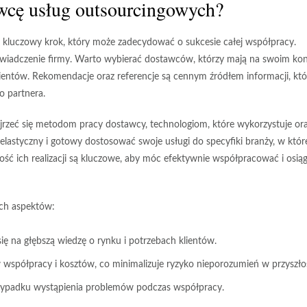
wcę usług outsourcingowych?
luczowy krok, który może zadecydować o sukcesie całej współpracy.
wiadczenie
firmy. Warto wybierać dostawców, którzy mają na swoim kon
lientów. Rekomendacje oraz referencje są cennym źródłem informacji, któ
o partnera.
yjrzeć się metodom pracy dostawcy, technologiom, które wykorzystuje or
astyczny i gotowy dostosować swoje usługi do specyfiki branży, w któr
ność ich realizacji są kluczowe, aby móc efektywnie współpracować i osią
ych aspektów:
ię na głębszą wiedzę o rynku i potrzebach klientów.
współpracy i kosztów, co minimalizuje ryzyko nieporozumień w przyszłoś
zypadku wystąpienia problemów podczas współpracy.