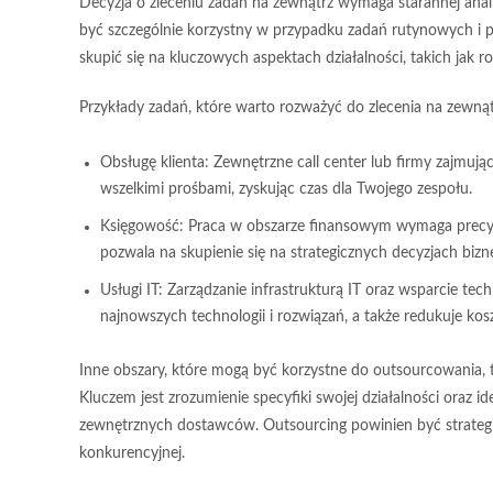
Decyzja o zleceniu zadań na zewnątrz wymaga starannej anali
być szczególnie korzystny w przypadku zadań rutynowych i p
skupić się na kluczowych aspektach działalności, takich jak 
Przykłady zadań, które warto rozważyć do zlecenia na zewnąt
Obsługę klienta:
Zewnętrzne call center lub firmy zajmując
wszelkimi prośbami, zyskując czas dla Twojego zespołu.
Księgowość:
Praca w obszarze finansowym wymaga precyzji 
pozwala na skupienie się na strategicznych decyzjach biz
Usługi IT:
Zarządzanie infrastrukturą IT oraz wsparcie te
najnowszych technologii i rozwiązań, a także redukuje ko
Inne obszary, które mogą być korzystne do outsourcowania, t
Kluczem jest zrozumienie specyfiki swojej działalności oraz 
zewnętrznych dostawców. Outsourcing powinien być strategicz
konkurencyjnej.