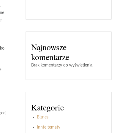
.
nie
e
Najnowsze
lko
komentarze
Brak komentarzy do wyświetlenia.
ą
Kategorie
ęcej
Biznes
Innte tematy