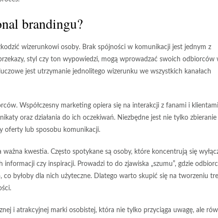
onal brandingu?
szkodzić wizerunkowi osoby.
Brak spójności w komunikacji
jest jednym z
 przekazy, styl czy ton wypowiedzi, mogą wprowadzać swoich odbiorców
 Kluczowe jest utrzymanie jednolitego wizerunku we wszystkich kanałach
ców. Współczesny marketing opiera się na interakcji z fanami i klientami
katy oraz działania do ich oczekiwań. Niezbędne jest nie tylko zbieranie
y oferty lub sposobu komunikacji.
a ważna kwestia. Często spotykane są osoby, które koncentrują się wyłąc
informacji czy inspiracji. Prowadzi to do zjawiska „szumu”, gdzie odbior
 co byłoby dla nich użyteczne. Dlatego warto skupić się na tworzeniu tre
ści.
j i atrakcyjnej marki osobistej, która nie tylko przyciąga uwagę, ale rów