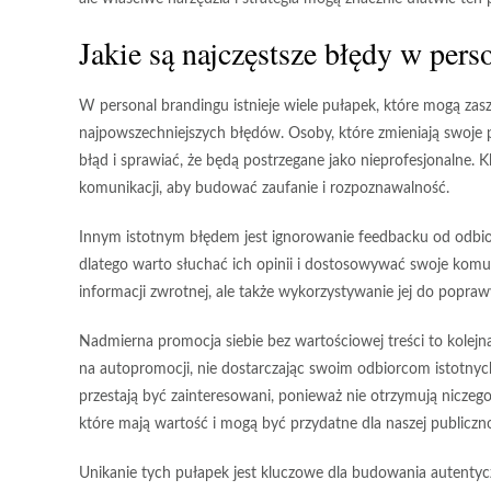
Jakie są najczęstsze błędy w pers
W personal brandingu istnieje wiele pułapek, które mogą za
najpowszechniejszych błędów. Osoby, które zmieniają swoje
błąd i sprawiać, że będą postrzegane jako nieprofesjonalne.
komunikacji, aby budować zaufanie i rozpoznawalność.
Innym istotnym błędem jest
ignorowanie feedbacku
od odbior
dlatego warto słuchać ich opinii i dostosowywać swoje komuni
informacji zwrotnej, ale także wykorzystywanie jej do popraw
Nadmierna promocja siebie bez
wartościowej treści
to kolejn
na autopromocji, nie dostarczając swoim odbiorcom istotnych 
przestają być zainteresowani, ponieważ nie otrzymują niczego,
które mają wartość i mogą być przydatne dla naszej publiczno
Unikanie tych pułapek jest kluczowe dla budowania autentyczne