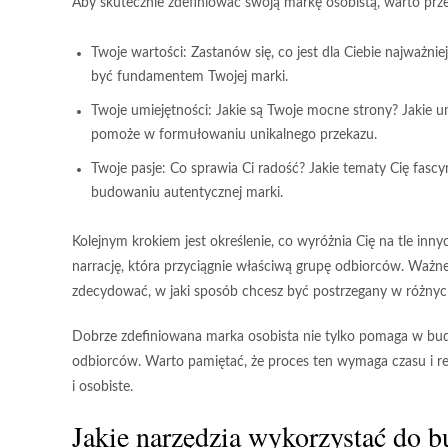
Aby skutecznie zdefiniować swoją markę osobistą, warto prz
Twoje wartości:
Zastanów się, co jest dla Ciebie najważnie
być fundamentem Twojej marki.
Twoje umiejętności:
Jakie są Twoje mocne strony? Jakie um
pomoże w formułowaniu unikalnego przekazu.
Twoje pasje:
Co sprawia Ci radość? Jakie tematy Cię fasc
budowaniu autentycznej marki.
Kolejnym krokiem jest określenie, co wyróżnia Cię na tle inn
narrację, która przyciągnie właściwą grupę odbiorców. Ważne 
zdecydować, w jaki sposób chcesz być postrzegany w różnyc
Dobrze zdefiniowana marka osobista nie tylko pomaga w bud
odbiorców
. Warto pamiętać, że proces ten wymaga czasu i r
i osobiste.
Jakie narzędzia wykorzystać do b