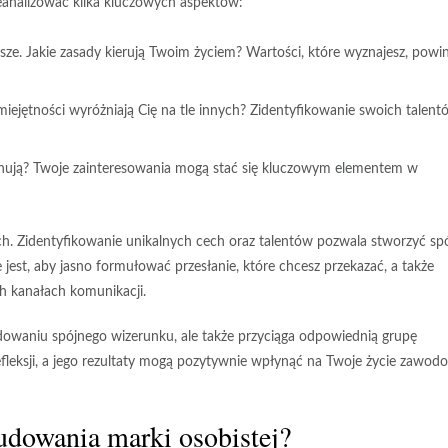
eanalizować kilka kluczowych aspektów:
jsze. Jakie zasady kierują Twoim życiem? Wartości, które wyznajesz, powi
iejętności wyróżniają Cię na tle innych? Zidentyfikowanie swoich talent
ynują? Twoje zainteresowania mogą stać się kluczowym elementem w
ych. Zidentyfikowanie
unikalnych cech
oraz talentów pozwala stworzyć sp
jest, aby jasno formułować przesłanie, które chcesz przekazać, a także
h kanałach komunikacji.
owaniu spójnego wizerunku, ale także przyciąga odpowiednią
grupę
efleksji, a jego rezultaty mogą pozytywnie wpłynąć na Twoje życie zawod
udowania marki osobistej?