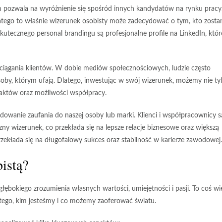
im pozwala na
wyróżnienie się
spośród innych kandydatów na rynku pracy
atego to właśnie
wizerunek osobisty
może zadecydować o tym, kto zosta
tecznego personal brandingu są profesjonalne profile na LinkedIn, któr
ciągania klientów
. W dobie mediów społecznościowych, ludzie często
oby, którym ufają. Dlatego, inwestując w swój wizerunek, możemy nie ty
taktów oraz możliwości współpracy.
dowanie zaufania
do naszej osoby lub marki. Klienci i współpracownicy s
zny wizerunek, co przekłada się na lepsze relacje biznesowe oraz większą
zekłada się na długofalowy sukces oraz stabilność w karierze zawodowej.
istą?
d głębokiego zrozumienia własnych
wartości
, umiejętności i pasji. To coś wi
e tego, kim jesteśmy i co możemy zaoferować światu.