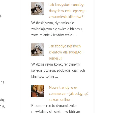
Jak korzystać z analizy
danych w celu lepszego
ą
zrozumienia klientów?
W dzisiejszym, dynamicznie
zmieniającym się świecie biznesu,
zrozumienie klientów stało …
Jak zdobyć lojalnych
klientów dla swojego
biznesu?
W dzisiejszym konkurencyjnym
świecie biznesu, zdobycie lojalnych
klientów to nie …
 na
Nowe trendy w e-
commerce – jak osiągnąć
sukces online
tą,
E-commerce to dynamicznie
ia,
rozwijający się sektor, w którym