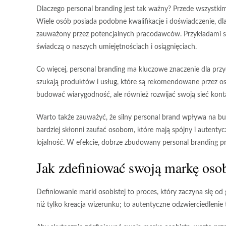
Dlaczego personal branding jest tak ważny? Przede wszystk
Wiele osób posiada podobne kwalifikacje i doświadczenie, dl
zauważony przez potencjalnych pracodawców. Przykładami sku
świadczą o naszych umiejętnościach i osiągnięciach.
Co więcej, personal branding ma kluczowe znaczenie dla
przy
szukają produktów i usług, które są rekomendowane przez os
budować wiarygodność, ale również rozwijać swoją sieć kon
Warto także zauważyć, że silny personal brand wpływa na
bu
bardziej skłonni zaufać osobom, które mają spójny i autentyc
lojalność. W efekcie, dobrze zbudowany personal branding pr
Jak zdefiniować swoją markę osob
Definiowanie
marki osobistej
to proces, który zaczyna się o
niż tylko kreacja wizerunku; to autentyczne odzwierciedleni