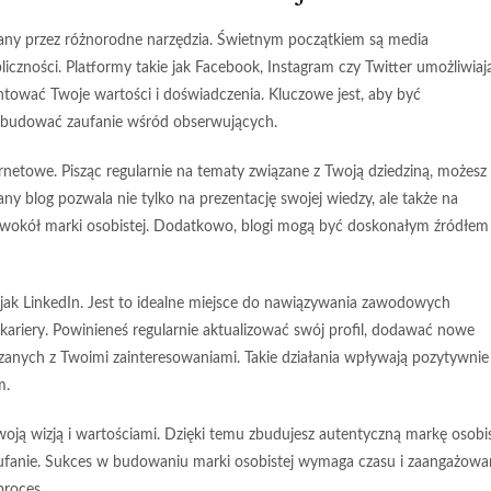
rany przez różnorodne narzędzia. Świetnym początkiem są
media
bliczności. Platformy takie jak Facebook, Instagram czy Twitter umożliwiaj
ntować Twoje wartości i doświadczenia. Kluczowe jest, aby być
zbudować zaufanie wśród obserwujących.
rnetowe. Pisząc regularnie na tematy związane z Twoją dziedziną, możesz
y blog pozwala nie tylko na prezentację swojej wiedzy, ale także na
ci wokół marki osobistej. Dodatkowo, blogi mogą być doskonałym źródłem
h jak LinkedIn. Jest to idealne miejsce do nawiązywania zawodowych
ą kariery. Powinieneś regularnie aktualizować swój profil, dodawać nowe
zanych z Twoimi zainteresowaniami. Takie działania wpływają pozytywnie
m.
woją wizją i wartościami. Dzięki temu zbudujesz autentyczną markę osobis
aufanie. Sukces w budowaniu marki osobistej wymaga czasu i zaangażowan
proces.