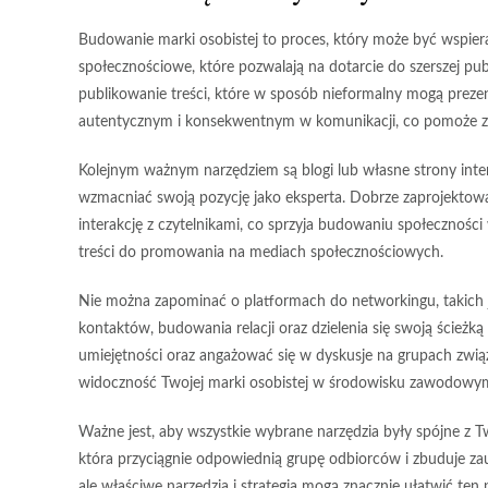
Budowanie marki osobistej to proces, który może być wspie
społecznościowe
, które pozwalają na dotarcie do szerszej pu
publikowanie treści, które w sposób nieformalny mogą preze
autentycznym i konsekwentnym w komunikacji, co pomoże 
Kolejnym ważnym narzędziem są
blogi
lub własne strony inte
wzmacniać swoją pozycję jako eksperta. Dobrze zaprojektowan
interakcję z czytelnikami, co sprzyja budowaniu społecznoś
treści do promowania na mediach społecznościowych.
Nie można zapominać o
platformach do networkingu
, takic
kontaktów, budowania relacji oraz dzielenia się swoją ścieżk
umiejętności oraz angażować się w dyskusje na grupach zwią
widoczność Twojej marki osobistej w środowisku zawodowy
Ważne jest, aby wszystkie wybrane narzędzia były spójne z T
która przyciągnie odpowiednią grupę odbiorców i zbuduje z
ale właściwe narzędzia i strategia mogą znacznie ułatwić ten 