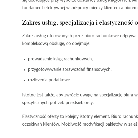
się decydujące przy wyborze dostawcy usług księgowych.
Au
fundament efektywnej współpracy między klientem a biure
Zakres usług, specjalizacja i elastyczność o
Zakres usług
oferowanych przez biuro rachunkowe odgrywa k
kompleksową obsługę
, co obejmuje:
prowadzenie ksiąg rachunkowych,
przygotowywanie sprawozdań finansowych,
rozliczenia podatkowe.
Istotne jest także, aby zwrócić uwagę na
specjalizację biura
w 
specyficznych potrzeb przedsiębiorcy.
Elastyczność oferty
to kolejny istotny element. Biuro rachun
oczekiwań klientów. Możliwość modyfikacji pakietów w zależ