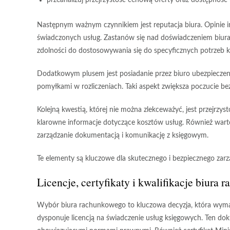
przeanalizuj przejrzystość cenową oferty oraz dostępnoś
Następnym ważnym czynnikiem
jest reputacja biura. Opinie
świadczonych usług. Zastanów się nad doświadczeniem biura
zdolności do dostosowywania się do specyficznych potrzeb k
Dodatkowym plusem
jest posiadanie przez biuro ubezpieczen
pomyłkami w rozliczeniach. Taki aspekt zwiększa poczucie 
Kolejną kwestią
, której nie można zlekceważyć, jest przejrzy
klarowne informacje dotyczące kosztów usług. Również warto
zarządzanie dokumentacją i komunikację z księgowym.
Te elementy
są kluczowe dla skutecznego i bezpiecznego zarzą
Licencje, certyfikaty i kwalifikacje biura
Wybór biura rachunkowego
to kluczowa decyzja, która wymag
dysponuje
licencją
na świadczenie usług księgowych. Ten doku