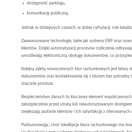
dostępność parkingu,
komunikację publiczną.
Jednak w dzisiejszych czasach, w dobie cyfryzacji, rola lokaliza
Zaawansowane technologie
, takie jak systemy ERP oraz no
klientów. Dzięki
automatyzacji procesów
rozliczenia odbywają
umożliwiają
elektroniczną obsługę dokumentów
, co przyspie
Kolejną zaletą nowoczesnych biur rachunkowych jest
łatwy d
dokumentów oraz kontaktowania się z biurem bez potrzeby os
znacznie prostsze.
Bezpieczeństwo danych
to kluczowy element współczesnych 
zabezpieczenia przed utratą lub nieautoryzowanym dostępem
zwiększają
zaufanie klientów
i ich
satysfakcję z oferowanych 
Podsumowując
, choć lokalizacja biura rachunkowego ma zna