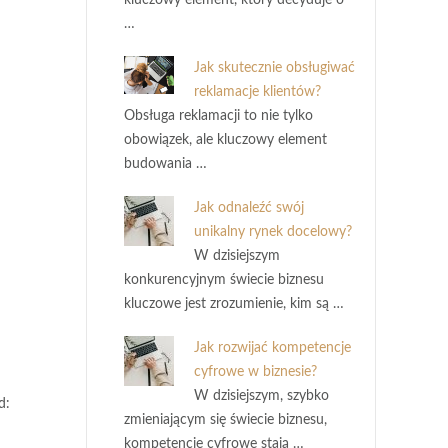
kluczowy element, który decyduje o
…
Jak skutecznie obsługiwać
reklamacje klientów?
Obsługa reklamacji to nie tylko
obowiązek, ale kluczowy element
budowania …
Jak odnaleźć swój
unikalny rynek docelowy?
W dzisiejszym
konkurencyjnym świecie biznesu
kluczowe jest zrozumienie, kim są …
Jak rozwijać kompetencje
cyfrowe w biznesie?
W dzisiejszym, szybko
d:
zmieniającym się świecie biznesu,
kompetencje cyfrowe stają …