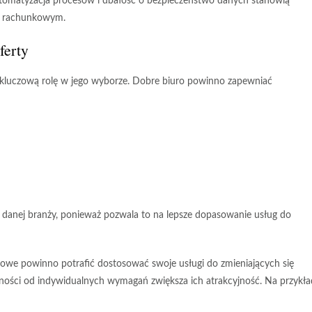
tomatyzacja procesów
i
dbałość o bezpieczeństwo danych
stanowią
m rachunkowym.
ferty
luczową rolę w jego wyborze. Dobre biuro powinno zapewniać
danej branży, ponieważ pozwala to na lepsze dopasowanie usług do
kowe powinno potrafić dostosować swoje usługi do zmieniających się
ności od indywidualnych wymagań zwiększa ich atrakcyjność. Na przykła