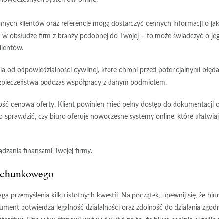
ć nowoczesnych systemów online.
 innych klientów oraz referencje mogą dostarczyć cennych informacji o jak
 w obsłudze firm z branży podobnej do Twojej – to może świadczyć o je
lientów.
ia od odpowiedzialności cywilnej, które chroni przed potencjalnymi błęda
bezpieczeństwa podczas współpracy z danym podmiotem.
stość cenowa oferty. Klient powinien mieć pełny dostęp do dokumentacji 
 sprawdzić, czy biuro oferuje nowoczesne systemy online, które ułatwiaj
dzania finansami Twojej firmy.
 rachunkowego
a przemyślenia kilku istotnych kwestii. Na początek, upewnij się, że biu
ment potwierdza legalność działalności oraz zdolność do działania zgodn