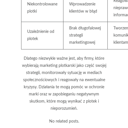
Reagowa
Niekontrolowane
Wprowadzenie
niepraw
plotki
klientów w błąd
informa
Brak długofalowej
Tworzeni
Uzależnienie od
strategii
komunik
plotek
marketingowej
klientam
Dlatego niezwykle ważne jest, aby firmy, które
wybierają marketing plotkarski jako część swojej
strategii,
monitorowały sytuację
w mediach
społecznościowych i reagowały na ewentualne
kryzysy. Działania te mogą pomóc w ochronie
marki oraz w zapobieganiu negatywnym
skutkom, które mogą wynikać z plotek i
nieporozumień.
No related posts.