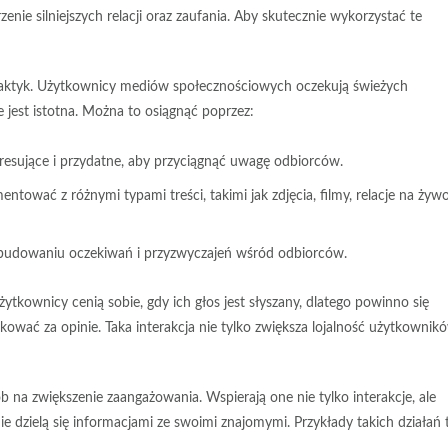
enie silniejszych relacji oraz zaufania. Aby skutecznie wykorzystać te
 praktyk. Użytkownicy mediów społecznościowych oczekują świeżych
ie jest istotna. Można to osiągnąć poprzez:
resujące i przydatne, aby przyciągnąć uwagę odbiorców.
tować z różnymi typami treści, takimi jak zdjęcia, filmy, relacje na żyw
 budowaniu oczekiwań i przyzwyczajeń wśród odbiorców.
Użytkownicy cenią sobie, gdy ich głos jest słyszany, dlatego powinno się
ować za opinie. Taka interakcja nie tylko zwiększa lojalność użytkownik
 na zwiększenie zaangażowania. Wspierają one nie tylko interakcje, ale
e dzielą się informacjami ze swoimi znajomymi. Przykłady takich działań 