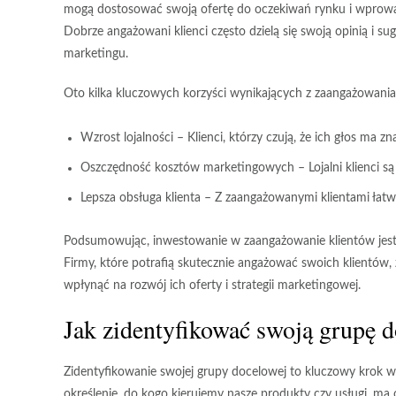
mogą dostosować swoją ofertę do oczekiwań rynku i wprowa
Dobrze angażowani klienci często dzielą się swoją opinią i s
marketingu.
Oto kilka kluczowych korzyści wynikających z zaangażowania
Wzrost lojalności
– Klienci, którzy czują, że ich głos ma z
Oszczędność kosztów marketingowych
– Lojalni klienci 
Lepsza obsługa klienta
– Z zaangażowanymi klientami łatwie
Podsumowując, inwestowanie w zaangażowanie klientów jest k
Firmy, które potrafią skutecznie angażować swoich klientów, z
wpłynąć na rozwój ich oferty i strategii marketingowej.
Jak zidentyfikować swoją grupę 
Zidentyfikowanie swojej grupy docelowej to kluczowy krok
określenie, do kogo kierujemy nasze produkty czy usługi, 