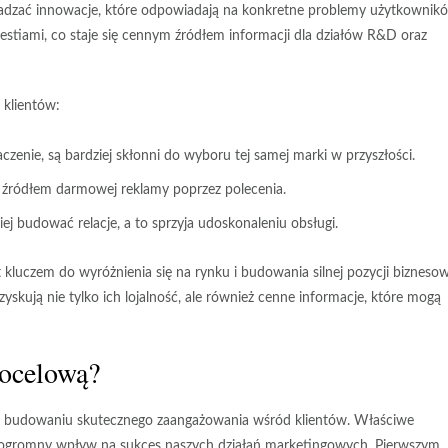
dzać innowacje, które odpowiadają na konkretne problemy użytkownik
ugestiami, co staje się cennym źródłem informacji dla działów R&D oraz
 klientów:
naczenie, są bardziej skłonni do wyboru tej samej marki w przyszłości.
są źródłem darmowej reklamy poprzez polecenia.
j budować relacje, a to sprzyja udoskonaleniu obsługi.
luczem do wyróżnienia się na rynku i budowania silnej pozycji biznesow
yskują nie tylko ich lojalność, ale również cenne informacje, które mogą
docelową?
 w budowaniu skutecznego zaangażowania wśród klientów. Właściwe
ma ogromny wpływ na sukces naszych działań marketingowych. Pierwszym