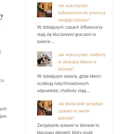
Jak wykorzystać
?
influencerów do promocji
swojego biznesu?
W dzisiejszych czasach influencerzy
e
stają się kluczowymi graczami w
świecie …
ć
Jak wykorzystać chatboty
w obsłudze klienta w
biznesie?
W dzisiejszym świecie, gdzie klienci
 co
oczekują natychmiastowych
odpowiedzi, chatboty stają …
Jak skutecznie zarządzać
wych
zyskami w swoim
cjom
biznesie?
a
Zarządzanie zyskami w biznesie to
kluczowy element, który może