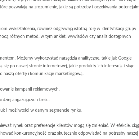
które pozwalają na zrozumienie, jakie są potrzeby i oczekiwania potencjal
oziom wykształcenia, również odgrywają istotną rolę w identyfikacji grupy
mocą różnych metod, w tym ankiet, wywiadów czy analiz dostępnych
entem. Możemy wykorzystać narzędzia analityczne, takie jak Google
się po naszej stronie internetowej, jakie produkty ich interesują i skąd
 naszą ofertę i komunikację marketingową.
nkowanie kampanii reklamowych.
dziej angażujących treści.
luk i możliwości w danym segmencie rynku.
ieważ rynek oraz preferencje klientów mogą się zmieniać. W efekcie, ciąg
chować konkurencyjność oraz skutecznie odpowiadać na potrzeby naszej