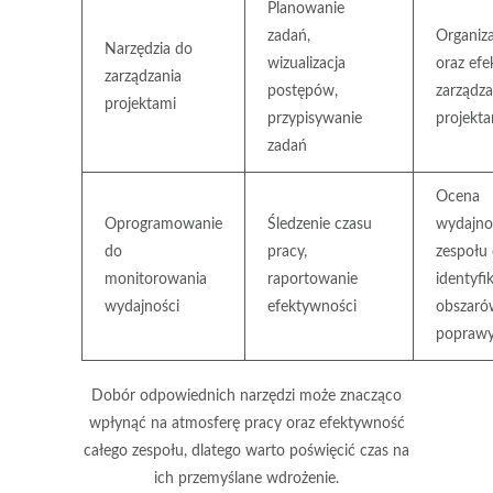
Planowanie
zadań,
Organiza
Narzędzia do
wizualizacja
oraz ef
zarządzania
postępów,
zarządza
projektami
przypisywanie
projekta
zadań
Ocena
Oprogramowanie
Śledzenie czasu
wydajno
do
pracy,
zespołu 
monitorowania
raportowanie
identyfi
wydajności
efektywności
obszaró
popraw
Dobór odpowiednich narzędzi może znacząco
wpłynąć na atmosferę pracy oraz efektywność
całego zespołu, dlatego warto poświęcić czas na
ich przemyślane wdrożenie.