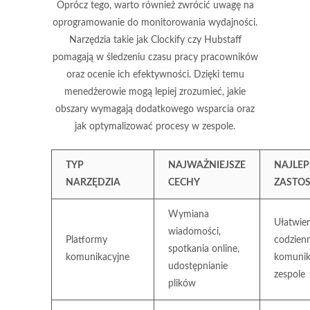
Oprócz tego, warto również zwrócić uwagę na
oprogramowanie do monitorowania wydajności
.
Narzędzia takie jak Clockify czy Hubstaff
pomagają w śledzeniu czasu pracy pracowników
oraz ocenie ich efektywności. Dzięki temu
menedżerowie mogą lepiej zrozumieć, jakie
obszary wymagają dodatkowego wsparcia oraz
jak optymalizować procesy w zespole.
TYP
NAJWAŻNIEJSZE
NAJLEP
NARZĘDZIA
CECHY
ZASTO
Wymiana
Ułatwien
wiadomości,
Platformy
codzienn
spotkania online,
komunikacyjne
komunik
udostępnianie
zespole
plików