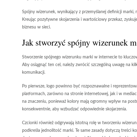
Spójny wizerunek, wynikający z przemyślanej definicji marki, 
Kreując pozytywne skojarzenia i wartościowy przekaz, zysku
biznesu w sieci.
Jak stworzyć spójny wizerunek ma
Stworzenie spójnego wizerunku marki w internecie to kluczow
Aby osiągnąć ten cel, należy zwrócić szczególną uwagę na ki
komunikacji
.
Po pierwsze,
logo
powinno być rozpoznawalne i reprezentowa
platformach, zarówno na stronie internetowej, jak i w media
na znaczeniu, ponieważ kolory mają ogromny wpływ na postr
konsekwentnie, aby wzbudzać odpowiednie skojarzenia.
Czcionki
również odgrywają istotną rolę w tworzeniu wizeru
podkreśla jednolitość marki. Te same zasady dotyczą treści 