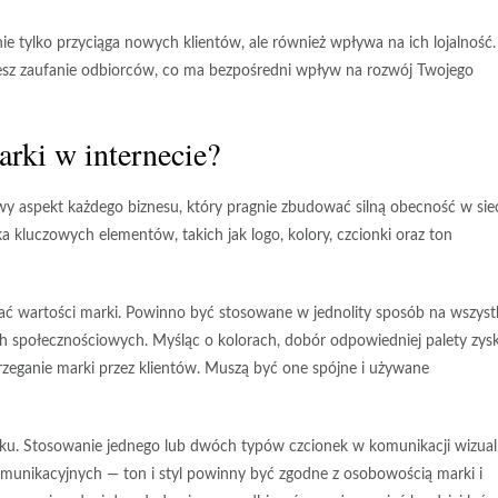
nie tylko przyciąga nowych klientów, ale również wpływa na ich lojalność.
jesz zaufanie odbiorców, co ma bezpośredni wpływ na rozwój Twojego
rki w internecie?
y aspekt każdego biznesu, który pragnie zbudować silną obecność w siec
lka kluczowych elementów, takich jak
logo
,
kolory
,
czcionki
oraz
ton
ć wartości marki. Powinno być stosowane w jednolity sposób na wszyst
ch społecznościowych. Myśląc o kolorach, dobór odpowiedniej palety zys
zeganie marki przez klientów. Muszą być one spójne i używane
nku. Stosowanie jednego lub dwóch typów czcionek w komunikacji wizual
komunikacyjnych — ton i styl powinny być zgodne z osobowością marki i