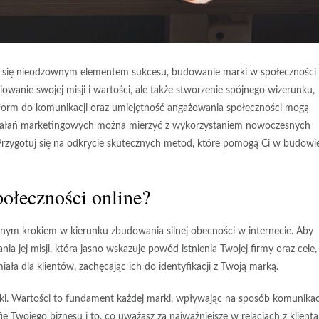
ła się nieodzownym elementem sukcesu, budowanie marki w społeczności
owanie swojej misji i wartości, ale także stworzenie spójnego wizerunku,
form do komunikacji oraz umiejętność angażowania społeczności mogą
działań marketingowych można mierzyć z wykorzystaniem nowoczesnych
. Przygotuj się na odkrycie skutecznych metod, które pomogą Ci w budowi
ołeczności online?
otnym krokiem w kierunku zbudowania silnej obecności w internecie. Aby
nia jej
misji
, która jasno wskazuje powód istnienia Twojej firmy oraz cele,
iała dla klientów, zachęcając ich do identyfikacji z Twoją marką.
i. Wartości to fundament każdej marki, wpływając na sposób komunikac
fię Twojego biznesu i to, co uważasz za najważniejsze w relacjach z klienta