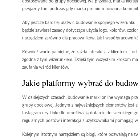
dostosowane do grupy docelowej. Na przykład, marka kierują
przyjazny ton, podczas gdy marka premium powinna komuniko
Aby jeszcze bardziej ułatwić budowanie spójnego wizerunku,
będzie zawierał zasady dotyczące użycia logo, kolorów, czc
narzędziem zarówno dla pracowników, jak i współpracownik
Również warto pamiętać, że każda interakcja z klientem – 
zgodna z tym wizerunkiem. Dzięki tym wszystkim krokom marka
zaufania wśród klientów.
Jakie platformy wybrać do budow
W dzisiejszych czasach, budowanie marki online wymaga prz
grupy docelowej. Jednym z najważniejszych elementów jest
Instagram czy LinkedIn umożliwiają dotarcie do szerokiego g
regularnych postów i interakcja z użytkownikami pomagają w 
Kolejnym istotnym narzędziem są
blogi
, które pozwalają na t