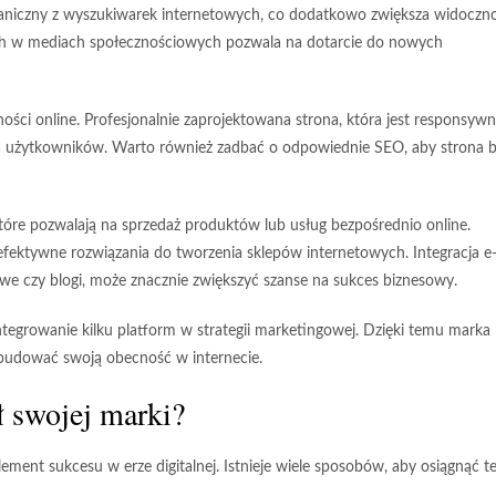
rganiczny z wyszukiwarek internetowych, co dodatkowo zwiększa
widoczn
ch w mediach społecznościowych pozwala na dotarcie do nowych
i online. Profesjonalnie zaprojektowana strona, która jest responsywn
a użytkowników. Warto również zadbać o odpowiednie SEO, aby strona b
które pozwalają na sprzedaż produktów lub usług bezpośrednio online.
efektywne rozwiązania do tworzenia sklepów internetowych. Integracja e
we czy blogi, może znacznie zwiększyć szanse na sukces biznesowy.
egrowanie kilku platform w strategii marketingowej. Dzięki temu marka
budować swoją obecność w internecie.
 swojej marki?
lement sukcesu
w erze digitalnej. Istnieje wiele sposobów, aby osiągnąć t