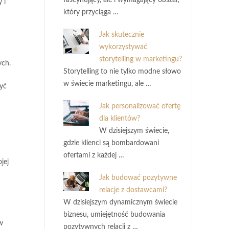
fascynujący, ale i wymagający obszar,
 i
który przyciąga …
Jak skutecznie
wykorzystywać
storytelling w marketingu?
ych.
Storytelling to nie tylko modne słowo
w świecie marketingu, ale …
yć
Jak personalizować ofertę
dla klientów?
W dzisiejszym świecie,
gdzie klienci są bombardowani
ofertami z każdej …
jej
Jak budować pozytywne
relacje z dostawcami?
W dzisiejszym dynamicznym świecie
biznesu, umiejętność budowania
w
pozytywnych relacji z …