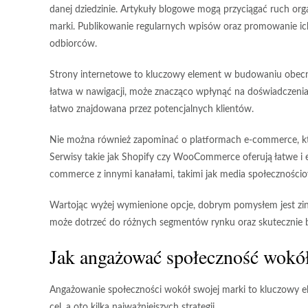
danej dziedzinie. Artykuły blogowe mogą przyciągać ruch o
marki
. Publikowanie regularnych wpisów oraz promowanie i
odbiorców.
Strony internetowe
to kluczowy element w budowaniu obecnośc
łatwa w nawigacji, może znacząco wpłynąć na doświadczeni
łatwo znajdowana przez potencjalnych klientów.
Nie można również zapominać o
platformach e-commerce
, 
Serwisy takie jak Shopify czy WooCommerce oferują łatwe i 
commerce z innymi kanałami, takimi jak media społecznościo
Wartojąc wyżej wymienione opcje, dobrym pomysłem jest zint
może dotrzeć do różnych segmentów rynku oraz skutecznie 
Jak angażować społeczność wokół
Angażowanie społeczności wokół swojej marki to
kluczowy e
cel, a oto kilka najważniejszych strategii.