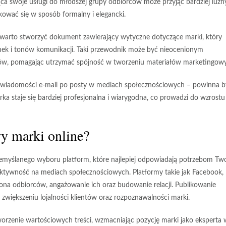
ca swoje usługi do młodszej grupy odbiorców może przyjąć bardziej luźny
wać się w sposób formalny i elegancki.
 warto stworzyć dokument zawierający wytyczne dotyczące marki, który
ionek i tonów komunikacji. Taki przewodnik może być nieocenionym
ów, pomagając utrzymać spójność w tworzeniu materiałów marketingow
od wiadomości e-mail po posty w mediach społecznościowych – powinna b
 staje się bardziej profesjonalna i wiarygodna, co prowadzi do wzrostu
y marki online?
emyślanego wyboru platform, które najlepiej odpowiadają potrzebom Two
 aktywność na
mediach społecznościowych
. Platformy takie jak Facebook,
rona odbiorców, angażowanie ich oraz budowanie relacji. Publikowanie
zwiększeniu lojalności klientów oraz rozpoznawalności marki.
worzenie wartościowych treści, wzmacniając pozycję marki jako eksperta 