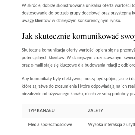
W skrócie, dobrze skonstruowana unikalna oferta wartości to 
dostosowanie do potrzeb grupy docelowej oraz przystępną k
uwagę klientów w dzisiejszym konkurencyjnym rynku.
Jak skutecznie komunikować swoj
Skuteczna komunikacja oferty wartości opiera się na przemyś
potencjalnych klientów. W dzisiejszym zróżnicowanym świec
oraz e-maili staje się kluczowe dla budowania relacji z odbior
Aby komunikaty były efektywne, muszą być
spójne
,
jasne
i d
które są łatwe do zrozumienia i które odpowiadają na ich re
niezależnie od używanego kanału, niosła ze sobą podobny prze
TYP KANAŁU
ZALETY
Media społecznościowe
Wysoka interakcja z uży