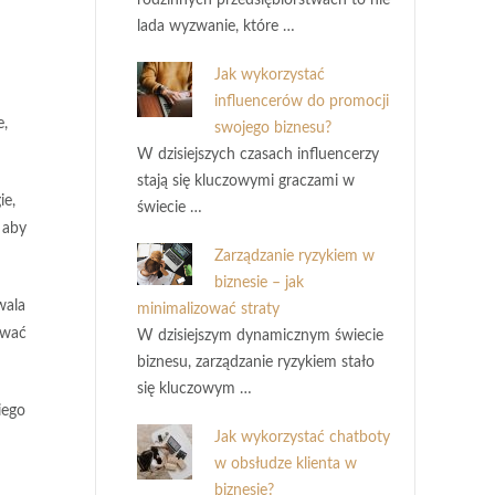
rodzinnych przedsiębiorstwach to nie
lada wyzwanie, które …
Jak wykorzystać
influencerów do promocji
e,
swojego biznesu?
W dzisiejszych czasach influencerzy
stają się kluczowymi graczami w
ie,
świecie …
 aby
Zarządzanie ryzykiem w
biznesie – jak
wala
minimalizować straty
ować
W dzisiejszym dynamicznym świecie
biznesu, zarządzanie ryzykiem stało
się kluczowym …
iego
Jak wykorzystać chatboty
w obsłudze klienta w
biznesie?