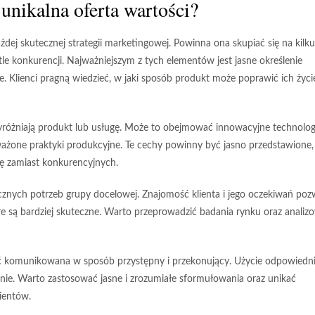
unikalna oferta wartości?
dej skutecznej strategii marketingowej. Powinna ona skupiać się na kilku
 tle konkurencji. Najważniejszym z tych elementów jest
jasne określenie
nie. Klienci pragną wiedzieć, w jaki sposób produkt może poprawić ich życi
yróżniają produkt lub usługę. Może to obejmować innowacyjne technolog
ważone praktyki produkcyjne. Te cechy powinny być jasno przedstawione,
tę zamiast konkurencyjnych.
cznych potrzeb grupy docelowej
. Znajomość klienta i jego oczekiwań poz
e są bardziej skuteczne. Warto przeprowadzić badania rynku oraz analiz
yć komunikowana w sposób
przystępny i przekonujący
. Użycie odpowiedn
enie. Warto zastosować jasne i zrozumiałe sformułowania oraz unikać
ientów.