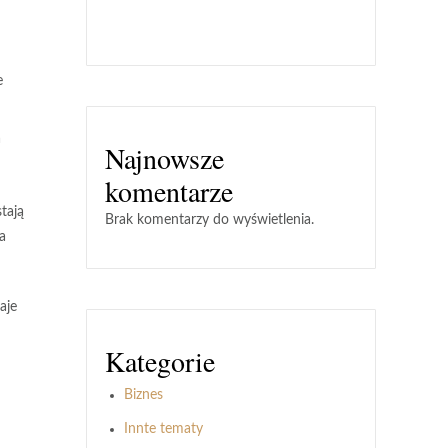
e
a
Najnowsze
komentarze
tają
Brak komentarzy do wyświetlenia.
a
aje
Kategorie
Biznes
Innte tematy