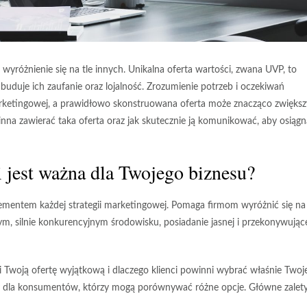
wyróżnienie się na tle innych. Unikalna oferta wartości, zwana UVP, to
e buduje ich zaufanie oraz lojalność. Zrozumienie potrzeb i oczekiwań
rketingowej, a prawidłowo skonstruowana oferta może znacząco zwiększ
inna zawierać taka oferta oraz jak skutecznie ją komunikować, aby osiąg
i jest ważna dla Twojego biznesu?
lementem każdej strategii marketingowej. Pomaga firmom wyróżnić się na
m, silnie konkurencyjnym środowisku, posiadanie jasnej i przekonywując
woją ofertę wyjątkową i dlaczego klienci powinni wybrać właśnie Twoj
czny dla konsumentów, którzy mogą porównywać różne opcje. Główne zalet