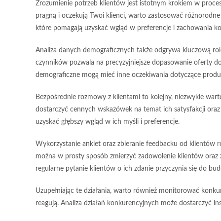
Zrozumienie
potrzeb klientów
jest istotnym krokiem w proces
pragną i oczekują Twoi klienci, warto zastosować różnorod
które pomagają uzyskać wgląd w preferencje i zachowania 
Analiza
danych demograficznych
także odgrywa kluczową rolę.
czynników pozwala na precyzyjniejsze dopasowanie oferty do
demograficzne mogą mieć inne oczekiwania dotyczące produ
Bezpośrednie rozmowy z klientami to kolejny, niezwykle war
dostarczyć cennych wskazówek na temat ich satysfakcji ora
uzyskać głębszy wgląd w ich myśli i preferencje.
Wykorzystanie
ankiet
oraz zbieranie
feedbacku
od klientów r
można w prosty sposób zmierzyć zadowolenie klientów oraz z
regularne pytanie klientów o ich zdanie przyczynia się do budow
Uzupełniając te działania, warto również monitorować
konku
reagują. Analiza działań konkurencyjnych może dostarczyć ins