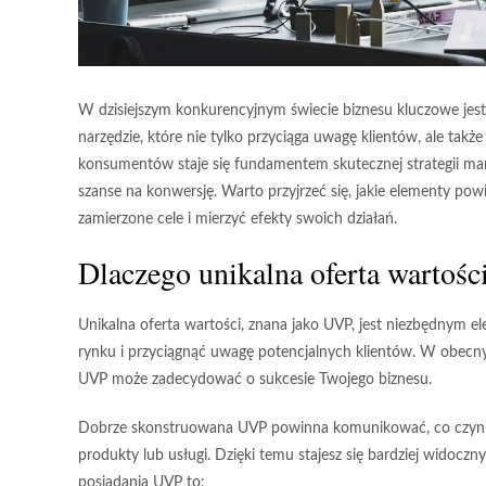
W dzisiejszym konkurencyjnym świecie biznesu kluczowe jest 
narzędzie, które nie tylko przyciąga uwagę klientów, ale takż
konsumentów staje się fundamentem skutecznej strategii ma
szanse na konwersję. Warto przyjrzeć się, jakie elementy pow
zamierzone cele i mierzyć efekty swoich działań.
Dlaczego unikalna oferta wartośc
Unikalna oferta wartości, znana jako UVP, jest niezbędnym e
rynku i przyciągnąć uwagę potencjalnych klientów. W obecny
UVP może zadecydować o sukcesie Twojego biznesu.
Dobrze skonstruowana UVP powinna komunikować, co czyni T
produkty lub usługi. Dzięki temu stajesz się bardziej wido
posiadania UVP to: