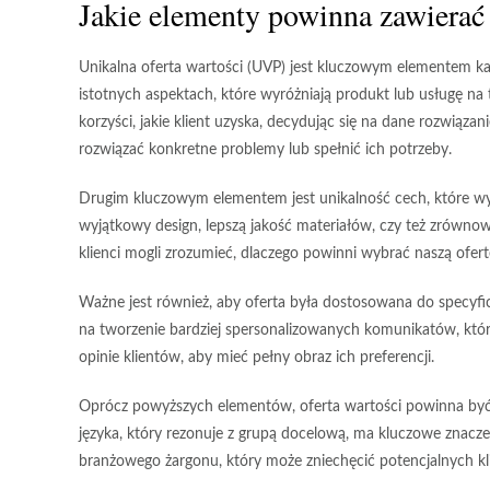
Jakie elementy powinna zawierać 
Unikalna oferta wartości (UVP) jest kluczowym elementem każ
istotnych aspektach, które wyróżniają produkt lub usługę na
korzyści
, jakie klient uzyska, decydując się na dane rozwiąza
rozwiązać konkretne problemy lub spełnić ich potrzeby.
Drugim kluczowym elementem jest
unikalność cech
, które w
wyjątkowy design, lepszą jakość materiałów, czy też zrówno
klienci mogli zrozumieć, dlaczego powinni wybrać naszą ofer
Ważne jest również, aby oferta była
dostosowana do specyfi
na tworzenie bardziej spersonalizowanych komunikatów, któr
opinie klientów, aby mieć pełny obraz ich preferencji.
Oprócz powyższych elementów, oferta wartości powinna b
języka, który rezonuje z grupą docelową, ma kluczowe znacz
branżowego żargonu, który może zniechęcić potencjalnych kl