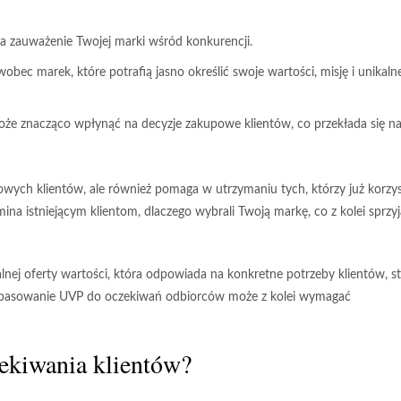
a zauważenie Twojej marki wśród konkurencji.
wobec marek, które potrafią jasno określić swoje wartości, misję i unikaln
że znacząco wpłynąć na decyzje zakupowe klientów, co przekłada się n
nowych klientów, ale również pomaga w utrzymaniu tych, którzy już korzys
na istniejącym klientom, dlaczego wybrali Twoją markę, co z kolei sprzyj
ej oferty wartości, która odpowiada na konkretne potrzeby klientów, st
 dopasowanie UVP do oczekiwań odbiorców może z kolei wymagać
zekiwania klientów?