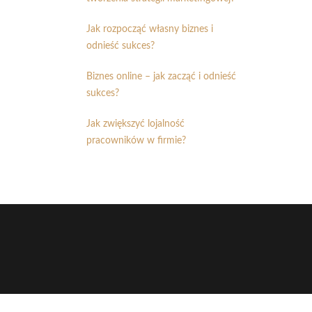
Jak rozpocząć własny biznes i
odnieść sukces?
Biznes online – jak zacząć i odnieść
sukces?
Jak zwiększyć lojalność
pracowników w firmie?