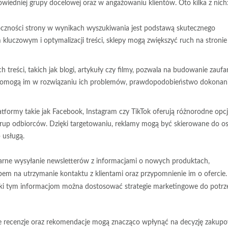
owiedniej grupy docelowej oraz w angażowaniu klientów. Oto kilka z nich
czności strony w wynikach wyszukiwania jest podstawą skutecznego
luczowym i optymalizacji treści, sklepy mogą zwiększyć ruch na stronie
treści, takich jak blogi, artykuły czy filmy, pozwala na budowanie zaufan
tóre pomogą im w rozwiązaniu ich problemów, prawdopodobieństwo dokonan
atformy takie jak Facebook, Instagram czy TikTok oferują różnorodne opc
grup odbiorców. Dzięki targetowaniu, reklamy mogą być skierowane do o
 usługą.
larne wysyłanie newsletterów z informacjami o nowych produktach,
em na utrzymanie kontaktu z klientami oraz przypomnienie im o ofercie.
ięki tym informacjom można dostosować strategie marketingowe do potrz
e recenzje oraz rekomendacje mogą znacząco wpłynąć na decyzję zakup