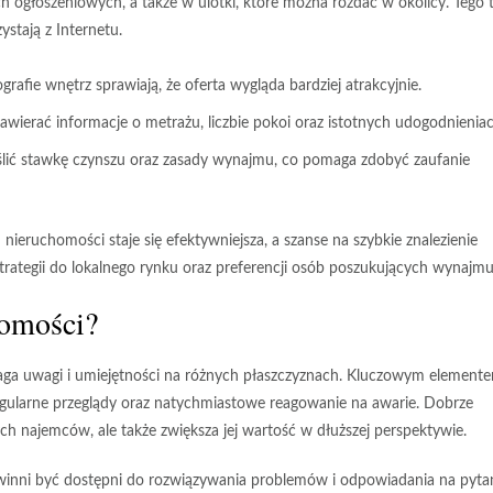
h ogłoszeniowych, a także w ulotki, które można rozdać w okolicy. Tego 
stają z Internetu.
afie wnętrz sprawiają, że oferta wygląda bardziej atrakcyjnie.
wierać informacje o metrażu, liczbie pokoi oraz istotnych udogodnieniac
lić stawkę czynszu oraz zasady wynajmu, co pomaga zdobyć zaufanie
eruchomości staje się efektywniejsza, a szanse na szybkie znalezienie
rategii do lokalnego rynku oraz preferencji osób poszukujących wynajmu
homości?
ga uwagi i umiejętności na różnych płaszczyznach. Kluczowym element
gularne przeglądy oraz natychmiastowe reagowanie na awarie. Dobrze
h najemców, ale także zwiększa jej wartość w dłuższej perspektywie.
owinni być dostępni do rozwiązywania problemów i odpowiadania na pytan