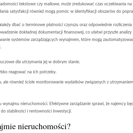
 wiadomości tekstowe czy mailowe, może zredukować czas oczekiwania na
ania satysfakcji również mogą pomóc w identyfikacji obszarów do popr
 Należy dbać o terminowe płatności czynszu oraz odpowiednie rozliczenia 
owadzenie dokładnej dokumentacji finansowej, co ułatwi przyszłe analizy
sowanie systemów zarządzających wynajmem, które mogą zautomatyzowa
.
luczowe dla utrzymania jej w dobrym stanie.
ybko reagować na ich potrzeby.
szu, ale również ścisłe monitorowanie wydatków związanych z utrzymanie
su wynajmu nieruchomości. Efektywne zarządzanie sprawi, że najemcy bę
do stabilności i rentowności inwestycji.
najmie nieruchomości?