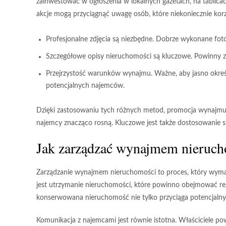
zainwestować w ogłoszenia w lokalnych gazetach, na tablicac
akcje mogą przyciągnąć uwagę osób, które niekoniecznie korzy
Profesjonalne zdjęcia
są niezbędne. Dobrze wykonane fotogr
Szczegółowe opisy
nieruchomości są kluczowe. Powinny za
Przejrzystość warunków
wynajmu. Ważne, aby jasno okreś
potencjalnych najemców.
Dzięki zastosowaniu tych różnych metod, promocja wynajmu ni
najemcy znacząco rosną. Kluczowe jest także dostosowanie st
Jak zarządzać wynajmem nieruc
Zarządzanie wynajmem nieruchomości to proces, który wyma
jest
utrzymanie nieruchomości
, które powinno obejmować re
konserwowana nieruchomość nie tylko przyciąga potencjalnyc
Komunikacja z najemcami jest równie istotna. Właściciele p