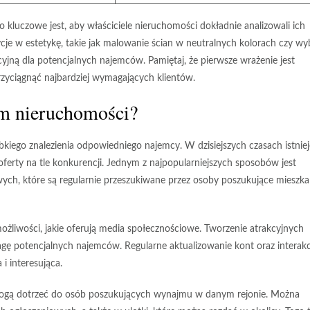
 kluczowe jest, aby właściciele nieruchomości dokładnie analizowali ich
cje w estetykę, takie jak malowanie ścian w neutralnych kolorach czy wy
yjną dla potencjalnych najemców. Pamiętaj, że pierwsze wrażenie jest
przyciągnąć najbardziej wymagających klientów.
m nieruchomości?
iego znalezienia odpowiedniego najemcy. W dzisiejszych czasach istniej
oferty na tle konkurencji. Jednym z najpopularniejszych sposobów jest
owych, które są regularnie przeszukiwane przez osoby poszukujące mieszk
ożliwości, jakie oferują media społecznościowe. Tworzenie atrakcyjnych
ę potencjalnych najemców. Regularne aktualizowanie kont oraz interakc
 i interesująca.
 mogą dotrzeć do osób poszukujących wynajmu w danym rejonie. Można