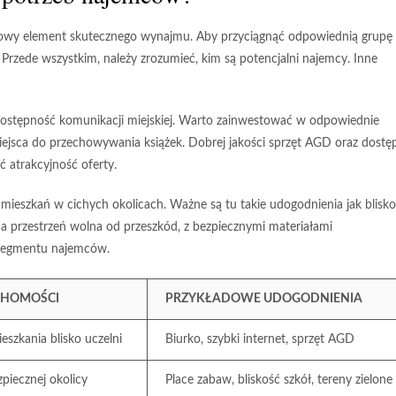
owy element skutecznego wynajmu. Aby przyciągnąć odpowiednią grupę
Przede wszystkim, należy zrozumieć, kim są potencjalni najemcy. Inne
 dostępność komunikacji miejskiej. Warto zainwestować w odpowiednie
iejsca do przechowywania książek. Dobrej jakości sprzęt AGD oraz dostę
ć atrakcyjność oferty.
mieszkań w cichych okolicach. Ważne są tu takie udogodnienia jak blisk
a przestrzeń wolna od przeszkód, z bezpiecznymi materiałami
 segmentu najemców.
CHOMOŚCI
PRZYKŁADOWE UDOGODNIENIA
szkania blisko uczelni
Biurko, szybki internet, sprzęt AGD
piecznej okolicy
Place zabaw, bliskość szkół, tereny zielone