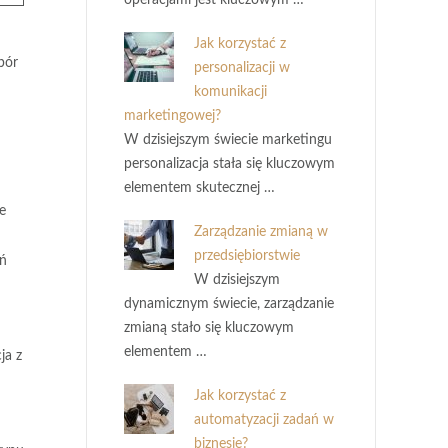
operacjami jest kluczowym …
Jak korzystać z
bór
personalizacji w
komunikacji
marketingowej?
W dzisiejszym świecie marketingu
personalizacja stała się kluczowym
elementem skutecznej …
e
Zarządzanie zmianą w
przedsiębiorstwie
ań
W dzisiejszym
dynamicznym świecie, zarządzanie
zmianą stało się kluczowym
elementem …
ja z
Jak korzystać z
automatyzacji zadań w
biznesie?