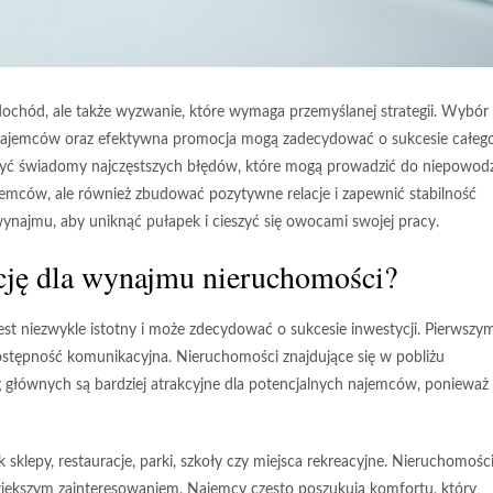
chód, ale także wyzwanie, które wymaga przemyślanej strategii. Wybór
ń najemców oraz efektywna promocja mogą zadecydować o sukcesie całeg
n być świadomy najczęstszych błędów, które mogą prowadzić do niepowod
jemców, ale również zbudować pozytywne relacje i zapewnić stabilność
ynajmu, aby uniknąć pułapek i cieszyć się owocami swojej pracy.
cję dla wynajmu nieruchomości?
st niezwykle istotny i może zdecydować o sukcesie inwestycji. Pierwszy
stępność komunikacyjna
. Nieruchomości znajdujące się w pobliżu
óg głównych są bardziej atrakcyjne dla potencjalnych najemców, ponieważ
k sklepy, restauracje, parki, szkoły czy miejsca rekreacyjne. Nieruchomośc
większym zainteresowaniem. Najemcy często poszukują komfortu, który